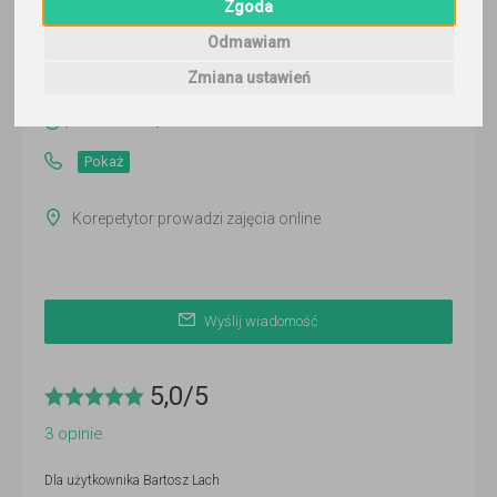
Zgoda
Bartosz Lach
Odmawiam
Wyślij wiadomość
Zmiana ustawień
Ostatnia aktywność:
ponad 2 miesiące temu
Pokaż
Korepetytor prowadzi zajęcia online
Wyślij wiadomość
5,0
/
5
3
opinie
Dla użytkownika
Bartosz Lach