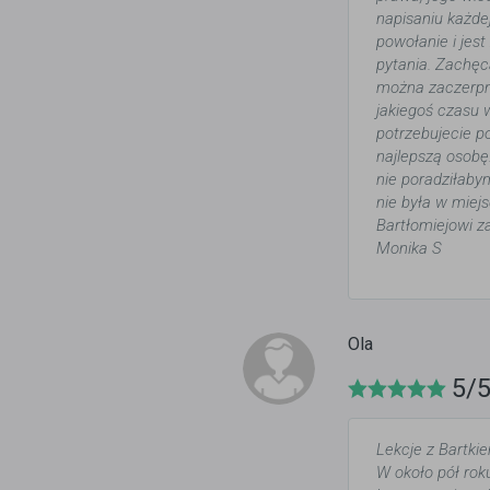
napisaniu każde
powołanie i jes
pytania. Zachęc
można zaczerpną
jakiegoś czasu 
potrzebujecie po
najlepszą osobę
nie poradziłaby
nie była w miej
Bartłomiejowi z
Monika S
Ola
5/
Lekcje z Bartki
W około pół rok