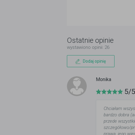
Ostatnie opinie
wystawiono opinii: 26
Dodaj opinię
Monika
5/
Chciałam wszyst
bardzo dobra (al
przede wszystk
szczegółowo/pro
prawa, jego wie