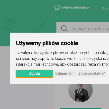
Stro
Używamy plików cookie
Ta witryna korzysta z plików cookie i innych technolo
serwisu
,
aby zapewnić lepsze wrażenia z korzystania z
Strona główna
Bartłomiej Kozak
interakcje marketingowe
,
aby dostarczać reklamy któr
Zgoda
Odmawiam
Zmiana ustawień