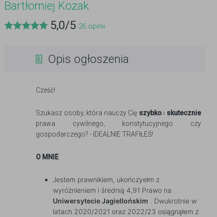
Bartłomiej Kozak
5,0
/
5
26
opinii
Opis ogłoszenia
Cześć!
Szukasz osoby, która nauczy Cię
szybko
i
skutecznie
prawa cywilnego, konstytucyjnego czy
gospodarczego? - IDEALNIE TRAFIŁEŚ!
O MNIE
Jestem prawnikiem, ukończyełm z
wyróżnieniem i średnią 4,91 Prawo na
Uniwersytecie Jagiellońskim
. Dwukrotnie w
latach 2020/2021 oraz 2022/23 osiągnąłem z