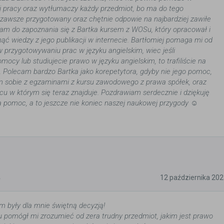
j pracy oraz wytłumaczy każdy przedmiot, bo ma do tego
t zawsze przygotowany oraz chętnie odpowie na najbardziej zawiłe
am do zapoznania się z Bartka kursem z WOSu, który opracował i
ć wiedzy z jego publikacji w internecie. Bartłomiej pomaga mi od
w przygotowywaniu prac w języku angielskim, wiec jeśli
mocy lub studiujecie prawo w języku angielskim, to trafiliście na
. Polecam bardzo Bartka jako korepetytora, gdyby nie jego pomoc,
m sobie z egzaminami z kursu zawodowego z prawa spółek, oraz
scu w którym się teraz znajduje. Pozdrawiam serdecznie i dziękuję
a pomoc, a to jeszcze nie koniec naszej naukowej przygody ☺️
5
12 października 20
em były dla mnie świętną decyzją!
u pomógł mi zrozumieć od zera trudny przedmiot, jakim jest prawo