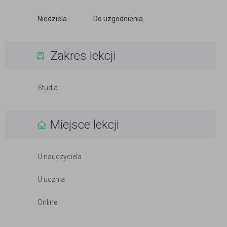
Niedziela
Do uzgodnienia
Zakres lekcji
Studia
Miejsce lekcji
U nauczyciela
U ucznia
Online