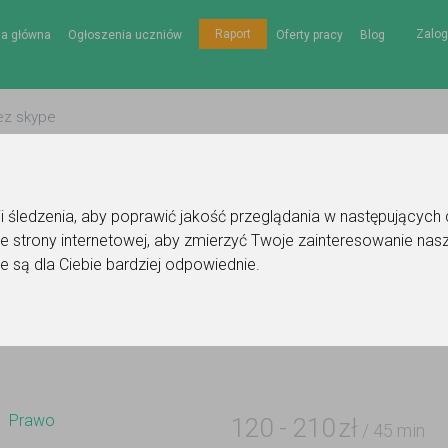
Zalog
Raport
na główna
Ogłoszenia uczniów
Oferty pracy
Blog
gii śledzenia, aby poprawić jakość przeglądania w następujących
e strony internetowej
,
aby zmierzyć Twoje zainteresowanie nasz
Ogłoszenie korepetytora - prawo
e są dla Ciebie bardziej odpowiednie
.
Do ulubionych
Oznacz wystąpienie kontaktu
Prawo
120
-
210
zł
/ 45 min