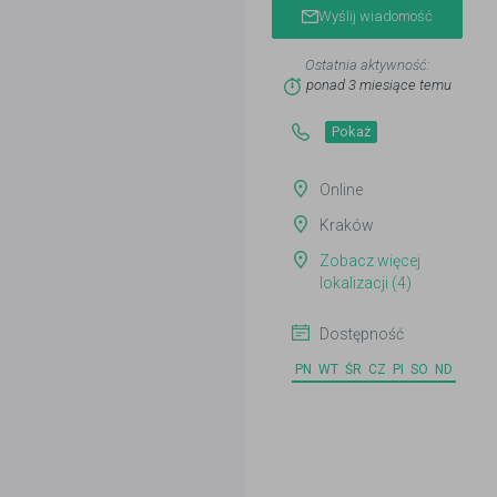
Wyślij wiadomość
Ostatnia aktywność:
ponad 3 miesiące temu
Pokaż
Online
Kraków
Zobacz więcej
lokalizacji (4)
Dostępność
PN
WT
ŚR
CZ
PI
SO
ND