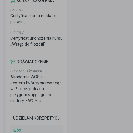
KURSY I SZKOLENIA
06.2017
Certyfikat kursu edukacji
prawnej
07.2017
Certyfikat ukończenia kursu
,,Wstęp do filozofii"
DOŚWIADCZENIE
08.2023 - aktualnie
Akademia WOS-u
Jestem twórcą pierwszego
w Polsce podcastu
przygotowującego do
matury z WOS-u
UDZIELAM KOREPETYCJI
wos