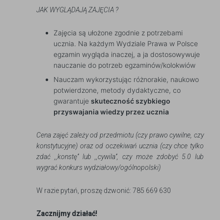
JAK WYGLĄDAJĄ ZAJĘCIA ?
Zajęcia są ułożone zgodnie z potrzebami
ucznia. Na każdym Wydziale Prawa w Polsce
egzamin wygląda inaczej, a ja dostosowywuje
nauczanie do potrzeb egzaminów/kolokwiów
Nauczam wykorzystując różnorakie, naukowo
potwierdzone, metody dydaktyczne, co
gwarantuje
skuteczność szybkiego
przyswajania wiedzy przez ucznia
Cena zajęć zależy od przedmiotu (czy prawo cywilne, czy
konstytucyjne) oraz od oczekiwań ucznia (czy chce tylko
zdać ,,konstę’‘ lub ,,cywila’‘, czy może zdobyć 5.0 lub
wygrać konkurs wydziałowy/ogólnopolski)
W razie pytań, proszę dzwonić: 785 669 630
Zacznijmy działać!