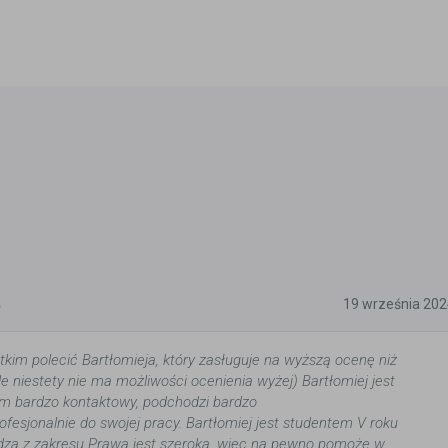
5
19 września 202
kim polecić Bartłomieja, który zasługuje na wyższą ocenę niż
e niestety nie ma możliwości ocenienia wyżej) Bartłomiej jest
im bardzo kontaktowy, podchodzi bardzo
fesjonalnie do swojej pracy. Bartłomiej jest studentem V roku
dza z zakresu Prawa jest szeroka, wiec na pewno pomoże w