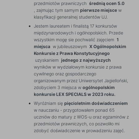
przedmiotów prawniczych
średnią ocen 5.0
, zajmując tym samym
pierwsze miejsce
w
klasyfikacji generalnej studentów UJ.
Jestem laureatem i finalistą 17 konkursów
międzynarodowych i ogólnopolskich. Przede
wszystkim mogę sie pochwalić zajęciem
1
miejsca
w jubileuszowym
X Ogólnopolskim
Konkursie z Prawa Konstytucyjnego
uzyskaniem
jednego z najwyższych
wyników w wydziałowym konkursie z prawa
cywilnego oraz gospodarczego
organizowanym przez Uniwersytet Jagielloński,
zdobyciem 3 miejsca w
ogólnopolskim
konkursie LEX SPECIALS w 2023 roku.
Wyróżniam się
pięcioletnim doświadczeniem
w nauczaniu - przygotowałem ponad 65
uczniów do matury z WOS-u oraz egzaminów z
przedmiotów prawniczych, co pozwoliło mi
zdobyć doświadczenie w prowadzeniu zajęć.