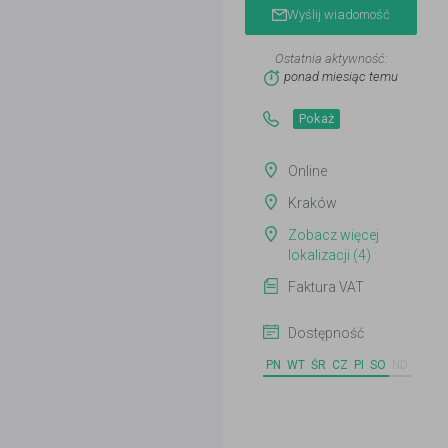
Wyślij wiadomość
Ostatnia aktywność:
ponad miesiąc temu
Pokaż
Online
Kraków
Zobacz więcej
lokalizacji (4)
Faktura VAT
Dostępność
PN
WT
ŚR
CZ
PI
SO
ND