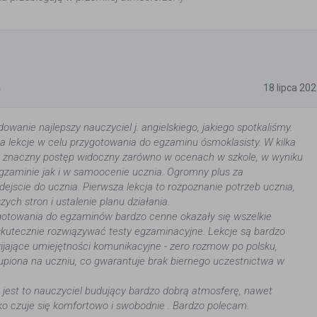
5
18 lipca 20
owanie najlepszy nauczyciel j. angielskiego, jakiego spotkaliśmy.
a lekcje w celu przygotowania do egzaminu ósmoklasisty. W kilka
a znaczny postęp widoczny zarówno w ocenach w szkole, w wyniku
zaminie jak i w samoocenie ucznia. Ogromny plus za
dejscie do ucznia. Pierwsza lekcja to rozpoznanie potrzeb ucznia,
ych stron i ustalenie planu działania.
otowania do egzaminów bardzo cenne okazały się wszelkie
skutecznie rozwiązywać testy egzaminacyjne. Lekcje są bardzo
ijające umiejętności komunikacyjne - zero rozmow po polsku,
piona na uczniu, co gwarantuje brak biernego uczestnictwa w
e jest to nauczyciel budujący bardzo dobrą atmosferę, nawet
ko czuje się komfortowo i swobodnie . Bardzo polecam.