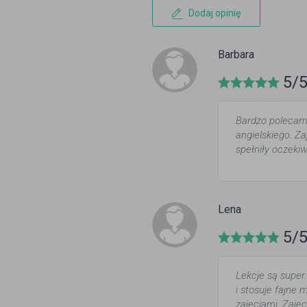
Dodaj opinię
Barbara
5/
Bardzo polecam 
angielskiego. Z
spełniły oczeki
Lena
5/
Lekcje są super
i stosuje fajne
zajęciami. Zajęc