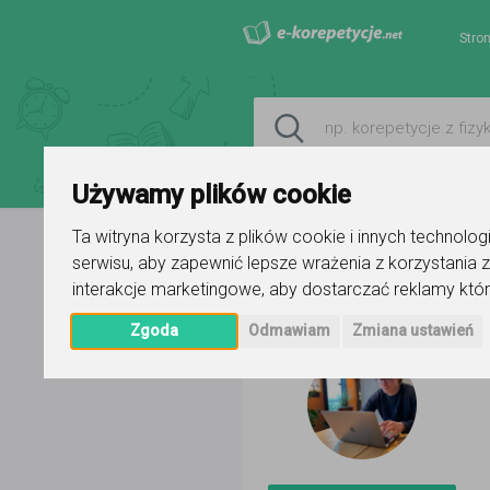
Stro
Używamy plików cookie
Ta witryna korzysta z plików cookie i innych technolo
serwisu
,
aby zapewnić lepsze wrażenia z korzystania z
Strona główna
Bartosz
Ogłosze
interakcje marketingowe
,
aby dostarczać reklamy któr
Zgoda
Odmawiam
Zmiana ustawień