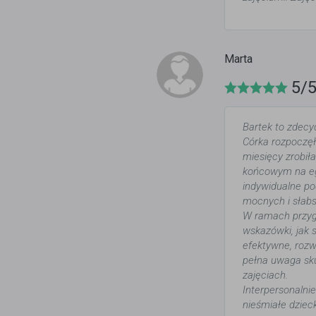
Marta
5/
Bartek to zdecyd
Córka rozpoczęł
miesięcy zrobił
końcowym na eg
indywidualne po
mocnych i słabsz
W ramach przyg
wskazówki, jak 
efektywne, rozw
pełna uwaga sku
zajęciach.
Interpersonalni
nieśmiałe dziec