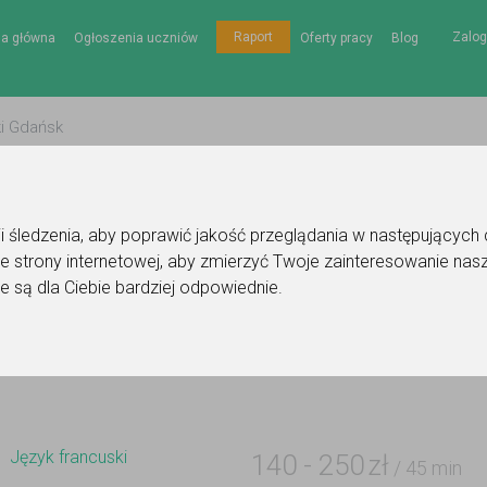
Zalog
Raport
na główna
Ogłoszenia uczniów
Oferty pracy
Blog
gii śledzenia, aby poprawić jakość przeglądania w następujących
e strony internetowej
,
aby zmierzyć Twoje zainteresowanie nasz
nie korepetytora - język francuski
e są dla Ciebie bardziej odpowiednie
.
Do ulubionych
Oznacz wystąpienie kontaktu
Język francuski
140
-
250
zł
/ 45 min