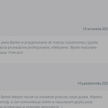
5
10 września 202
pana Bartka w przygotowaniu do matury rozszerzonej z języka
ajęcia prowadzone profesjonalnie, efektywnie. Wyniki maturalne
wania. Polecam!
5
14 października 20
. Bartek kładzie nacisk na mówienie podczas nauki języka. Wspiera
 metody, w tym komunikacja online w nauczanym języku poza
ia przebiegają w przemiłej atmosferze. :)