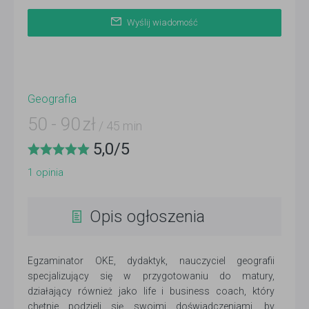
Wyślij wiadomość
Geografia
50
-
90
zł
/ 45 min
5,0
/
5
1
opinia
Opis ogłoszenia
Egzaminator OKE, dydaktyk, nauczyciel geografii
specjalizujący się w przygotowaniu do matury,
działający również jako life i business coach, który
chętnie podzieli się swoimi doświadczeniami, by