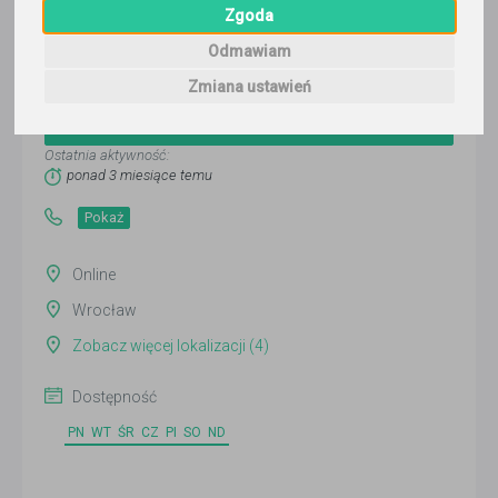
Zgoda
Odmawiam
Małgorzata Skutecznie
Zmiana ustawień
Wyślij wiadomość
Ostatnia aktywność:
ponad 3 miesiące temu
Pokaż
Online
Wrocław
Zobacz więcej lokalizacji (4)
Dostępność
PN
WT
ŚR
CZ
PI
SO
ND