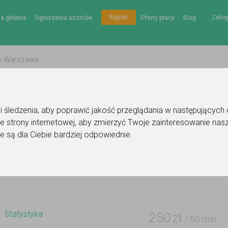
Zalog
Raport
na główna
Ogłoszenia uczniów
Oferty pracy
Blog
gii śledzenia, aby poprawić jakość przeglądania w następujących
e strony internetowej
,
aby zmierzyć Twoje zainteresowanie nasz
Ogłoszenie korepetytora - statystyka
e są dla Ciebie bardziej odpowiednie
.
Do ulubionych
Oznacz wystąpienie kontaktu
Statystyka
250
zł
/ 60 min