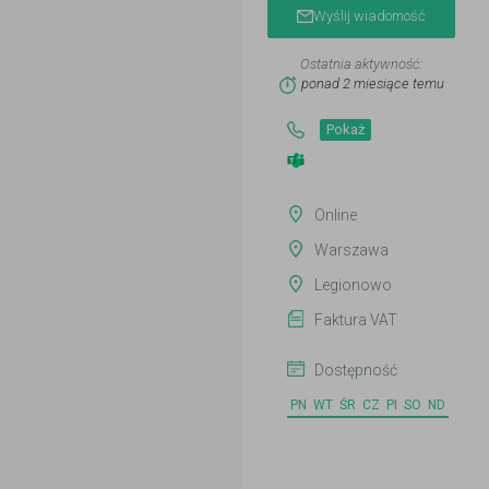
Wyślij wiadomość
Ostatnia aktywność:
ponad 2 miesiące temu
Pokaż
Online
Warszawa
Legionowo
Faktura VAT
Dostępność
PN
WT
ŚR
CZ
PI
SO
ND