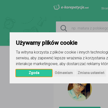
Stro
Używamy plików cookie
Ta witryna korzysta z plików cookie i innych technolo
serwisu
,
aby zapewnić lepsze wrażenia z korzystania z
Strona główna
Robert Jaworski
interakcje marketingowe
,
aby dostarczać reklamy któr
Zgoda
Odmawiam
Zmiana ustawień