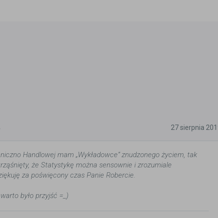
5
27 sierpnia 20
hniczno Handlowej mam „Wykładowce” znudzonego życiem, tak
rząśnięty, że Statystykę można sensownie i zrozumiale
iękuję za poświęcony czas Panie Robercie.
 warto było przyjść =_)