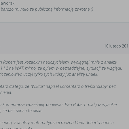
Jaworski
, bardzo mi miło za publiczną informację zwrotną :)
5
10 lutego 20
n Robert jest kozackim nauczycielem, wyciągnął mnie z analizy
 i 2 na WAT, mimo, że byłem w beznadziejnej sytuacji ze względu
iczeniowiec uczył tylko tych którzy już analizę umieli.
arz dlatego, że "Wiktor" napisał komentarz o treści "słaby" bez
nienia.
o komentarza wcześniej, ponieważ Pan Robert miał już wysokie
, że bez sensu to pisać.
 jedno, z analizy matematycznej można Pana Roberta ocenić
brego nauczyciela.