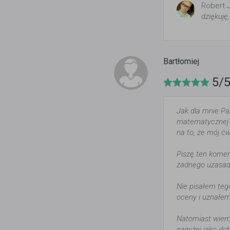
Robert 
dziękuję
Bartłomiej
5/
Jak dla mnie Pa
matematycznej 1
na to, że mój ćw
Piszę ten koment
żadnego uzasad
Nie pisałem teg
oceny i uznałem
Natomiast wiem
najniżej jako do