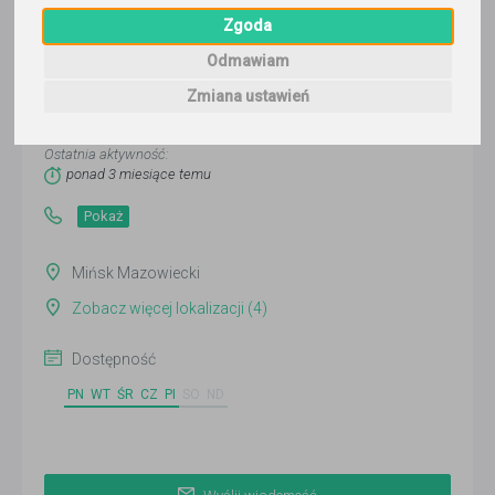
Zgoda
Odmawiam
Kacper Ostrowski
Zmiana ustawień
Wyślij wiadomość
Ostatnia aktywność:
ponad 3 miesiące temu
Pokaż
Mińsk Mazowiecki
Zobacz więcej lokalizacji (4)
Dostępność
PN
WT
ŚR
CZ
PI
SO
ND