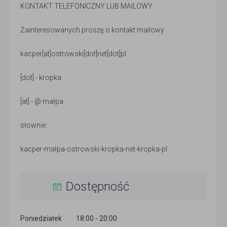
KONTAKT TELEFONICZNY LUB MAILOWY
Zainteresowanych proszę o kontakt mailowy
kacper[at]ostrowski[dot]net[dot]pl
[dot] - kropka
[at] - @ małpa
słownie:
kacper-małpa-ostrowski-kropka-net-kropka-pl
Dostępność
Poniedziałek
18:00 - 20:00