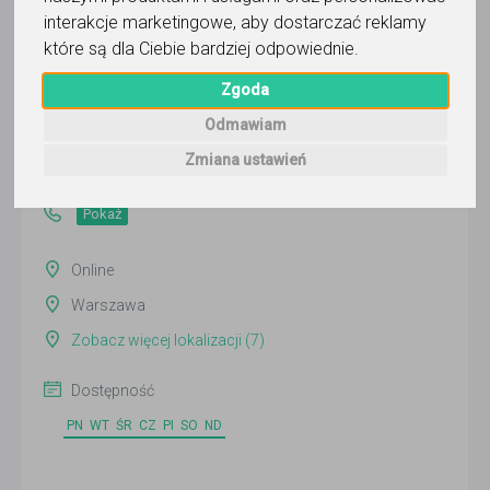
interakcje marketingowe
,
aby dostarczać reklamy
które są dla Ciebie bardziej odpowiednie
.
Dominika
Zgoda
Wyślij wiadomość
Odmawiam
Ostatnia aktywność:
Zmiana ustawień
3 dni temu
Pokaż
Online
Warszawa
Zobacz więcej lokalizacji (7)
Dostępność
PN
WT
ŚR
CZ
PI
SO
ND