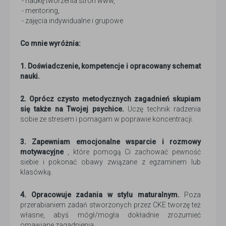
- naukę tworzenia stron www,
- mentoring,
- zajęcia indywidualne i grupowe
Co mnie wyróżnia:
1. Doświadczenie, kompetencje i opracowany schemat
nauki.
2. Oprócz czysto metodycznych zagadnień skupiam
się także na Twojej psychice.
Uczę technik radzenia
sobie ze stresem i pomagam w poprawie koncentracji.
3. Zapewniam emocjonalne wsparcie i rozmowy
motywacyjne
, które pomogą Ci zachować pewność
siebie i pokonać obawy związane z egzaminem lub
klasówką.
4. Opracowuje zadania w stylu maturalnym.
Poza
przerabianiem zadań stworzonych przez CKE tworzę też
własne, abyś mógł/mogła dokładnie zrozumieć
omawiane zagadnienia.