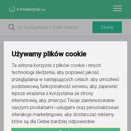
Używamy plików cookie
Ta witryna korzysta z plików cookie i innych
technologii śledzenia, aby poprawić jakość
przeglądania w następujących celach:
aby umożliwić
podstawową funkcjonalność serwisu
,
aby zapewnić
lepsze wrażenia z korzystania ze strony
Do ulubionych
internetowej
,
aby zmierzyć Twoje zainteresowanie
Oznacz wystąpienie kontaktu
naszymi produktami i usługami oraz personalizować
interakcje marketingowe
,
aby dostarczać reklamy
które są dla Ciebie bardziej odpowiednie
.