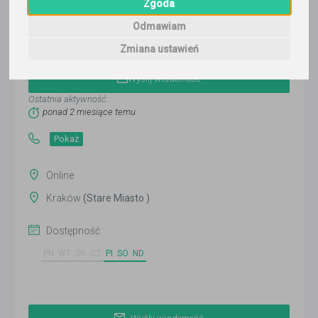
Zgoda
Odmawiam
Anna Plokhotniuk
Zmiana ustawień
Wyślij wiadomość
Ostatnia aktywność:
ponad 2 miesiące temu
Pokaż
Online
Kraków
(Stare Miasto )
Dostępność
PN
WT
ŚR
CZ
PI
SO
ND