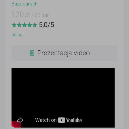
Bazy danych
120
zł
/ 60 min
5,0
/
5
50
opinii
Prezentacja video