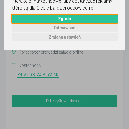
interakcje marketingowe
,
aby dostarczać reklamy
Wyślij wiadomość
które są dla Ciebie bardziej odpowiednie
.
Ostatnia aktywność:
Zgoda
6 dni temu
Odmawiam
Pokaż
Zmiana ustawień
Korepetytor prowadzi zajęcia online
Dostępność
PN
WT
ŚR
CZ
PI
SO
ND
Wyślij wiadomość