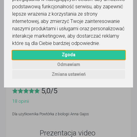
ponad 3 miesiące temu
podstawową funkcjonalność serwisu
,
aby zapewnić
lepsze wrażenia z korzystania ze strony
Pokaż
internetowej
,
aby zmierzyć Twoje zainteresowanie
naszymi produktami i usługami oraz personalizować
Korepetytor prowadzi zajęcia online
interakcje marketingowe
,
aby dostarczać reklamy
Faktura VAT
które są dla Ciebie bardziej odpowiednie
.
Zgoda
Odmawiam
Wyślij wiadomość
Zmiana ustawień
5,0
/
5
18
opinii
Dla użytkownika
Powtórka z biologii Anna Gajos
Prezentacja video