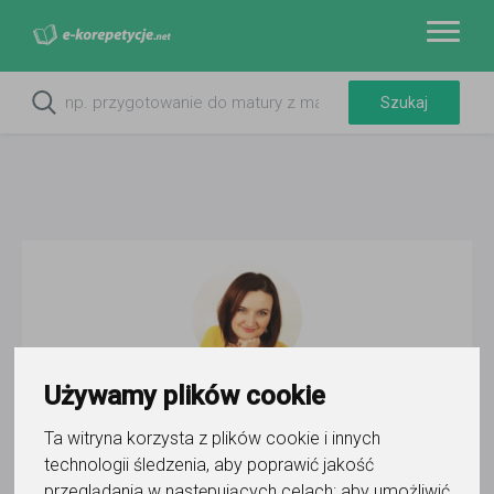
Używamy plików cookie
Powtórka z biologii Anna Gajos
Ta witryna korzysta z plików cookie i innych
Wyślij wiadomość
technologii śledzenia, aby poprawić jakość
przeglądania w następujących celach:
aby umożliwić
Ostatnia aktywność: