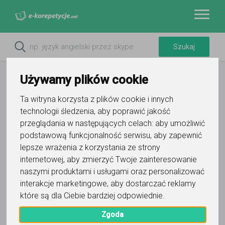
Używamy plików cookie
Ta witryna korzysta z plików cookie i innych
technologii śledzenia, aby poprawić jakość
przeglądania w następujących celach:
aby umożliwić
podstawową funkcjonalność serwisu
,
aby zapewnić
lepsze wrażenia z korzystania ze strony
internetowej
,
aby zmierzyć Twoje zainteresowanie
naszymi produktami i usługami oraz personalizować
Do ulubionych
Oznacz wystąpienie kontaktu
interakcje marketingowe
,
aby dostarczać reklamy
które są dla Ciebie bardziej odpowiednie
.
Zgoda