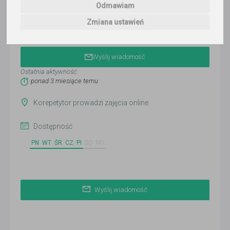
Odmawiam
Zmiana ustawień
Anna
Wyślij wiadomość
Ostatnia aktywność:
ponad 3 miesiące temu
Korepetytor prowadzi zajęcia online
Dostępność
PN
WT
ŚR
CZ
PI
SO
ND
Wyślij wiadomość