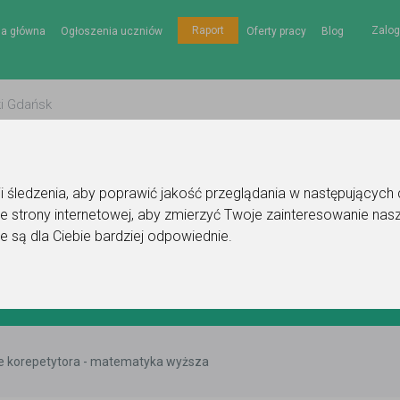
Zalog
Raport
na główna
Ogłoszenia uczniów
Oferty pracy
Blog
gii śledzenia, aby poprawić jakość przeglądania w następujących
e strony internetowej
,
aby zmierzyć Twoje zainteresowanie nasz
e są dla Ciebie bardziej odpowiednie
.
e korepetytora - matematyka wyższa