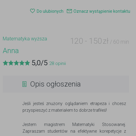
Do ulubionych
Oznacz wystąpienie kontaktu
Matematyka wyższa
120
-
150
zł
/ 60 min
Anna
5,0
/
5
28
opinii
Opis ogłoszenia
Jeśli jesteś znużony oglądaniem etrapeza i chcesz
przyspieszyć z materiałem to dobrze trafiłeś!
Jestem magistrem Matematyki Stosowanej.
Zapraszam studentów na efektywne korepetycje z