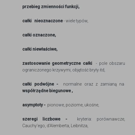
przebieg zmienności funkcji,
całki
nieoznaczone
- wiele typów,
całki oznaczone,
całki niewłaściwe,
zastosowanie geometryczne całki
- pole obszaru
ograniczonego krzywymi, objętość bryły itd,
całki podwójne -
normalne oraz z zamianą na
współrzędne biegunowe
,
asymptoty -
pionowe, poziome, ukośne,
szeregi liczbowe -
kryteria: porównawcze,
Cauchy’ego, d’Alemberta, Leibnitza,