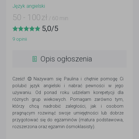
Język angielski
50
-
100
zł
/ 60 min
5,0
/
5
9
opinii
Opis ogłoszenia
Cześć! 😊Nazywam się Paulina i chętnie pomogę Ci
polubić język angielski i nabrać pewności w jego
używaniu. Od ponad roku udzielam korepetycji dla
różnych grup wiekowych. Pomagam zarówno tym,
którzy chcą nadrobić zaległości, jak i osobom
pragnącym rozwinąć swoje umiejętności lub dobrze
przygotować się do egzaminów (matura podstawowa,
rozszerzona oraz egzamin ósmoklasisty).