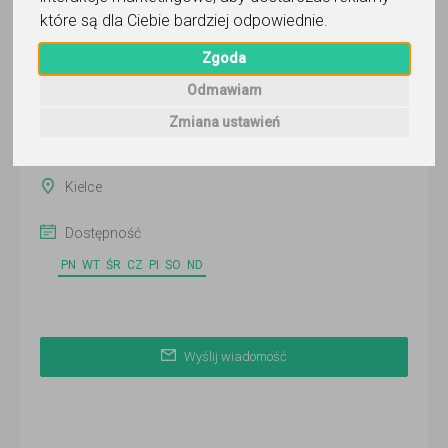
Wyślij wiadomość
które są dla Ciebie bardziej odpowiednie
.
Ostatnia aktywność:
Zgoda
7 dni temu
Odmawiam
Pokaż
Zmiana ustawień
Online
Kielce
Dostępność
PN
WT
ŚR
CZ
PI
SO
ND
Wyślij wiadomość