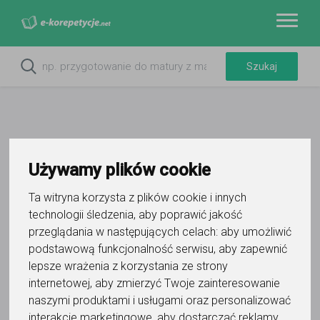
Używamy plików cookie
Do ulubionych
Oznacz wystąpienie kontaktu
Ta witryna korzysta z plików cookie i innych
technologii śledzenia, aby poprawić jakość
przeglądania w następujących celach:
aby umożliwić
podstawową funkcjonalność serwisu
,
aby zapewnić
lepsze wrażenia z korzystania ze strony
internetowej
,
aby zmierzyć Twoje zainteresowanie
Paulina Okła
naszymi produktami i usługami oraz personalizować
interakcje marketingowe
,
aby dostarczać reklamy