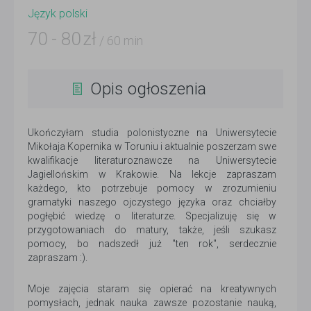
Język polski
70
-
80
zł
/ 60 min
Opis ogłoszenia
Ukończyłam studia polonistyczne na Uniwersytecie
Mikołaja Kopernika w Toruniu i aktualnie poszerzam swe
kwalifikacje literaturoznawcze na Uniwersytecie
Jagiellońskim w Krakowie. Na lekcje zapraszam
każdego, kto potrzebuje pomocy w zrozumieniu
gramatyki naszego ojczystego języka oraz chciałby
pogłębić wiedzę o literaturze. Specjalizuję się w
przygotowaniach do matury, także, jeśli szukasz
pomocy, bo nadszedł już "ten rok", serdecznie
zapraszam :).
Moje zajęcia staram się opierać na kreatywnych
pomysłach, jednak nauka zawsze pozostanie nauką,