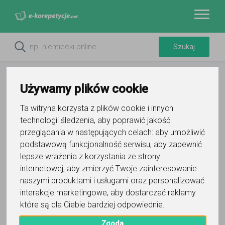
Używamy plików cookie
Ta witryna korzysta z plików cookie i innych
technologii śledzenia, aby poprawić jakość
Do ulubionych
przeglądania w następujących celach:
aby umożliwić
Oznacz wystąpienie kontaktu
podstawową funkcjonalność serwisu
,
aby zapewnić
lepsze wrażenia z korzystania ze strony
internetowej
,
aby zmierzyć Twoje zainteresowanie
naszymi produktami i usługami oraz personalizować
interakcje marketingowe
,
aby dostarczać reklamy
które są dla Ciebie bardziej odpowiednie
.
Angelika Stelmach
Zgoda