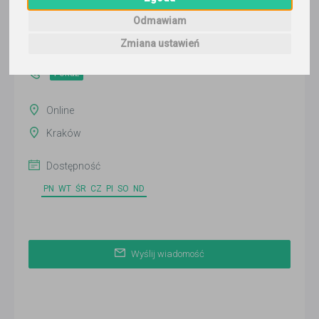
Wyślij wiadomość
Odmawiam
Ostatnia aktywność:
Zmiana ustawień
15 dni temu
Pokaż
Online
Kraków
Dostępność
PN
WT
ŚR
CZ
PI
SO
ND
Wyślij wiadomość