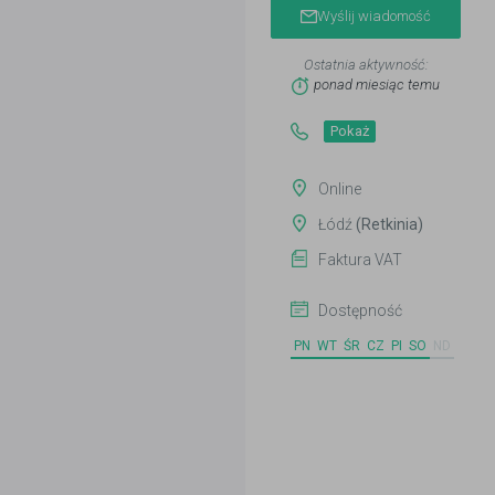
Wyślij wiadomość
Ostatnia aktywność:
ponad miesiąc temu
Pokaż
Online
Łódź
(Retkinia)
Faktura VAT
Dostępność
PN
WT
ŚR
CZ
PI
SO
ND