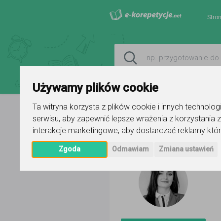
Stro
Używamy plików cookie
Ta witryna korzysta z plików cookie i innych technolo
serwisu
,
aby zapewnić lepsze wrażenia z korzystania z
Strona główna
Anna Łuczyńska
interakcje marketingowe
,
aby dostarczać reklamy któr
Zgoda
Odmawiam
Zmiana ustawień