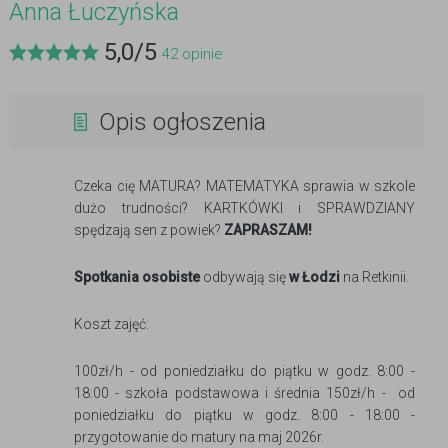
Anna Łuczyńska
5,0
/
5
42
opinie
Opis ogłoszenia
Czeka cię MATURA? MATEMATYKA sprawia w szkole
dużo trudności? KARTKÓWKI i SPRAWDZIANY
spędzają sen z powiek?
ZAPRASZAM!
Spotkania osobiste
odbywają się
w Łodzi
na Retkinii.
Koszt zajęć:
100zł/h - od poniedziałku do piątku w godz. 8:00 -
18:00 - szkoła podstawowa i średnia 150zł/h - od
poniedziałku do piątku w godz. 8:00 - 18:00 -
przygotowanie do matury na maj 2026r.