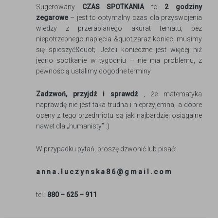
Sugerowany
CZAS SPOTKANIA
to
2 godziny
zegarowe
– jest to optymalny czas dla przyswojenia
wiedzy z przerabianego akurat tematu, bez
niepotrzebnego napięcia &quot;zaraz koniec, musimy
się spieszyć&quot;. Jeżeli konieczne jest więcej niż
jedno spotkanie w tygodniu – nie ma problemu, z
pewnością ustalimy dogodne terminy.
Zadzwoń, przyjdź i sprawdź
, że matematyka
naprawdę nie jest taka trudna i nieprzyjemna, a dobre
oceny z tego przedmiotu są jak najbardziej osiągalne
nawet dla „humanisty” :)
W przypadku pytań, proszę dzwonić lub pisać:
a n n a . l u c z y n s k a 8 6 @ g m a i l . c o m
tel.:
880 – 625 – 911