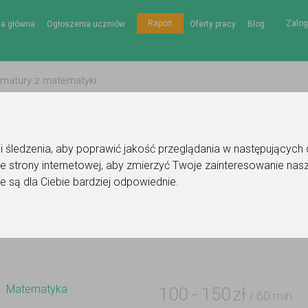
Zalog
Raport
na główna
Ogłoszenia uczniów
Oferty pracy
Blog
gii śledzenia, aby poprawić jakość przeglądania w następujących
e strony internetowej
,
aby zmierzyć Twoje zainteresowanie nasz
Ogłoszenie korepetytora - matematyka
e są dla Ciebie bardziej odpowiednie
.
Do ulubionych
Oznacz wystąpienie kontaktu
Matematyka
100
-
150
zł
/ 60 min