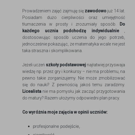
Prowadzeniem zajęć zajmuję się
zawodowo
już 14 lat.
Posiadam dużo cierpliwości oraz umiejętność
tłumaczenia w prosty i zrozumiały sposób.
Do
każdego ucznia podchodzę indywidualnie
,
dostosowując sposób uczenia do jego potrzeb,
jednocześnie pokazując, że matematyka wcale nie jest
taka straszna i skomplikowana.
Jeżeli uczeń
szkoły podstawowej
najłatwiej przyswaja
wiedzę np. przez gry i konkursy – nie ma problemu, na
pewno takie zorganizujemy. Nie może zmobilizować
się do nauki? Z pewnością jakoś temu zaradzimy.
Licealista
nie ma pomysłu jak zacząć przygotowania
do matury? Razem ułożymy odpowiedni plan pracy.
Co wyróżnia moje zajęcia w opinii uczniów:
profesjonalne podejście,
cierpliwość,