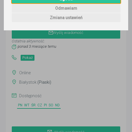
Odmawiam
Zmiana ustawień
Alicja
Wyślij wiadomość
Ostatnia aktywność:
ponad 3 miesiące temu
Pokaż
Online
Białystok
(Piaski)
Dostępność
PN
WT
ŚR
CZ
PI
SO
ND