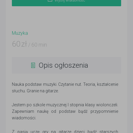
Wyślij wiadomość
Muzyka
60
zł
/ 60 min
Opis ogłoszenia
Nauka podstaw muzyki. Czytanie nut. Teoria, kształcenie
słuchu. Granie na gitarze.
Jestem po szkole muzycznej I stopnia klasy wiolonczeli.
Zapewniam naukę od podstaw bądź przypomnienie
wiadomości.
Z pasją uczę gry na gitarze dzieci bądź starszych