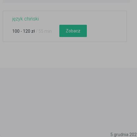
język chiński
Zobacz
100 - 120 zł
/ 55 min
5
5 grudnia 20