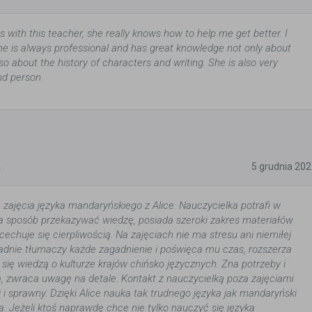
with this teacher, she really knows how to help me get better. I
 she is always professional and has great knowledge not only about
o about the history of characters and writing. She is also very
ind person.
5
5 grudnia 20
zajęcia języka mandaryńskiego z Alice. Nauczycielka potrafi w
ia sposób przekazywać wiedzę, posiada szeroki zakres materiałów
echuje się cierpliwością. Na zajęciach nie ma stresu ani niemiłej
adnie tłumaczy każde zagadnienie i poświęca mu czas, rozszerza
 się wiedzą o kulturze krajów chińsko języcznych. Zna potrzeby i
a, zwraca uwagę na detale. Kontakt z nauczycielką poza zajęciami
i i sprawny. Dzięki Alice nauka tak trudnego języka jak mandaryński
a. Jeżeli ktoś naprawdę chce nie tylko nauczyć się języka