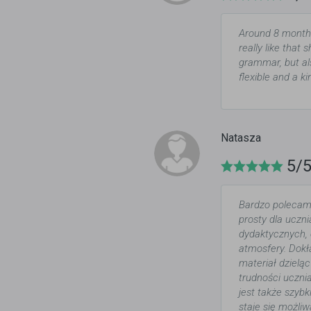
Around 8 months 
really like that
grammar, but als
flexible and a k
Natasza
5/
Bardzo polecam 
prosty dla uczn
dydaktycznych, c
atmosfery. Dokł
materiał dzieląc
trudności uczni
jest także szybk
staje się możliw