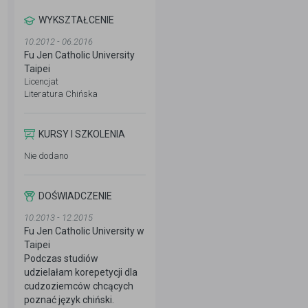
WYKSZTAŁCENIE
10.2012 - 06.2016
Fu Jen Catholic University
Taipei
Licencjat
Literatura Chińska
KURSY I SZKOLENIA
Nie dodano
DOŚWIADCZENIE
10.2013 - 12.2015
Fu Jen Catholic University w
Taipei
Podczas studiów
udzielałam korepetycji dla
cudzoziemców chcących
poznać język chiński.