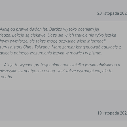
5
20 listopada 20
Alicją od prawie dwóch lat. Bardzo wysoko oceniam jej
edzę. Lekcję są ciekawe. Uczę się w ich trakcie nie tylko języka
łnym wymiarze, ale także mogę pozyskać wiele informacji
tury i historii Chin i Tajwanu. Mam zamiar kontynuować edukację z
iągnięcia pełnego zrozumienia języka w mowie i w piśmie.
Alicja to wysoce profesjonalna nauczycielka języka chińskiego a
 niezwykle sympatyczną osobą. Jest także wymagająca, ale to
 cecha.
5
19 listopada 20