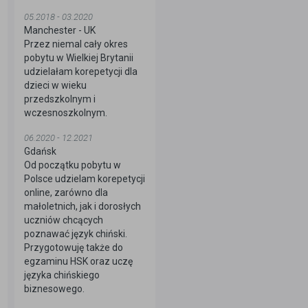
05.2018 - 03.2020
Manchester - UK
Przez niemal cały okres
pobytu w Wielkiej Brytanii
udzielałam korepetycji dla
dzieci w wieku
przedszkolnym i
wczesnoszkolnym.
06.2020 - 12.2021
Gdańsk
Od początku pobytu w
Polsce udzielam korepetycji
online, zarówno dla
małoletnich, jak i dorosłych
uczniów chcących
poznawać język chiński.
Przygotowuję także do
egzaminu HSK oraz uczę
języka chińskiego
biznesowego.