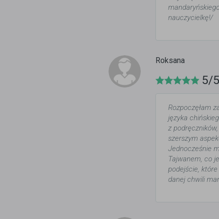
mandaryńskiego,
nauczycielkę!/
Roksana
5/
Rozpoczęłam zaj
języka chińskie
z podręczników,
szerszym aspekc
Jednocześnie m
Tajwanem, co je
podejście, które
danej chwili ma