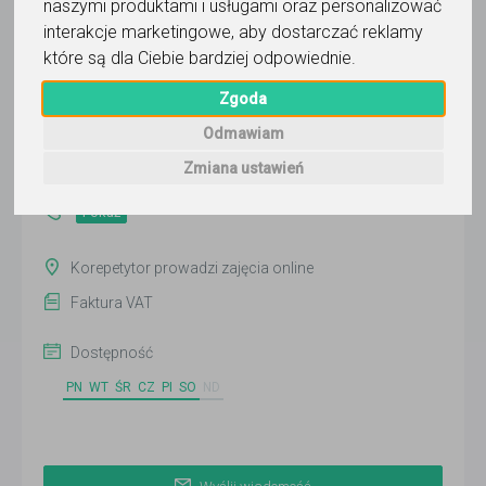
naszymi produktami i usługami oraz personalizować
interakcje marketingowe
,
aby dostarczać reklamy
które są dla Ciebie bardziej odpowiednie
.
Aleksandra Mółka
Zgoda
Wyślij wiadomość
Odmawiam
Ostatnia aktywność:
Zmiana ustawień
ponad 3 miesiące temu
Pokaż
Korepetytor prowadzi zajęcia online
Faktura VAT
Dostępność
PN
WT
ŚR
CZ
PI
SO
ND