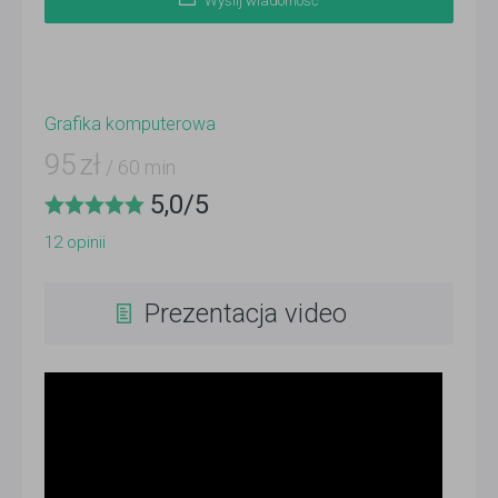
Wyślij wiadomość
Grafika komputerowa
95
zł
/ 60 min
5,0
/
5
12
opinii
Prezentacja video