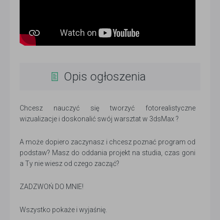
Opis ogłoszenia
Chcesz nauczyć się tworzyć fotorealistyczne
wizualizacje i doskonalić swój warsztat w 3dsMax ?
A może dopiero zaczynasz i chcesz poznać program od
podstaw? Masz do oddania projekt na studia, czas goni
a Ty nie wiesz od czego zacząć?
ZADZWOŃ DO MNIE!
Wszystko pokaże i wyjaśnię.