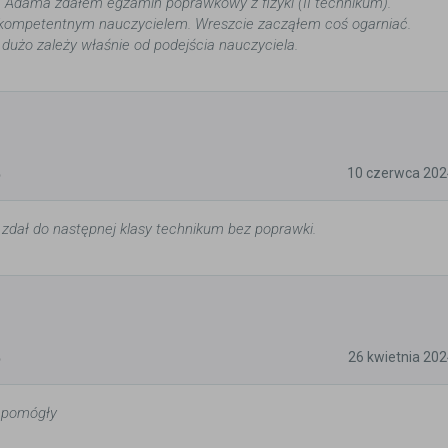
 Adama zdałem egzamin poprawkowy z fizyki (II technikum).
z kompetentnym nauczycielem. Wreszcie zacząłem coś ogarniać.
 dużo zależy właśnie od podejścia nauczyciela.
5
10 czerwca 202
 zdał do następnej klasy technikum bez poprawki.
5
26 kwietnia 20
 pomógły