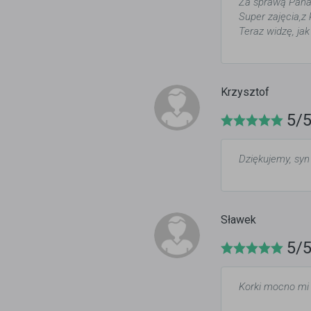
Za sprawą Pana
Super zajęcia,
Teraz widzę, jak
Krzysztof
5/
Dziękujemy, syn
Sławek
5/
Korki mocno mi