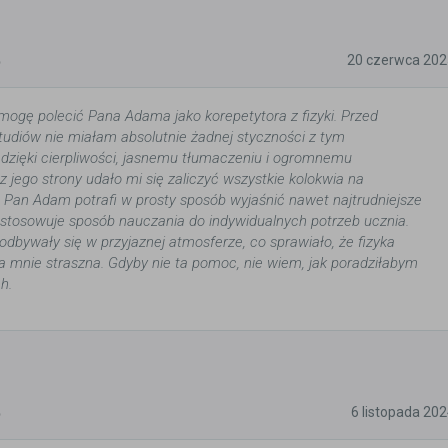
5
20 czerwca 202
mogę polecić Pana Adama jako korepetytora z fizyki. Przed
udiów nie miałam absolutnie żadnej styczności z tym
dzięki cierpliwości, jasnemu tłumaczeniu i ogromnemu
 jego strony udało mi się zaliczyć wszystkie kolokwia na
 Pan Adam potrafi w prosty sposób wyjaśnić nawet najtrudniejsze
ostosowuje sposób nauczania do indywidualnych potrzeb ucznia.
odbywały się w przyjaznej atmosferze, co sprawiało, że fizyka
la mnie straszna. Gdyby nie ta pomoc, nie wiem, jak poradziłabym
h.
5
6 listopada 20