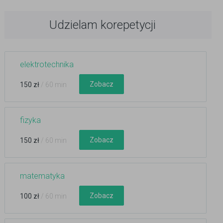
Udzielam korepetycji
elektrotechnika
Zobacz
150 zł
/ 60 min
fizyka
Zobacz
150 zł
/ 60 min
matematyka
Zobacz
100 zł
/ 60 min