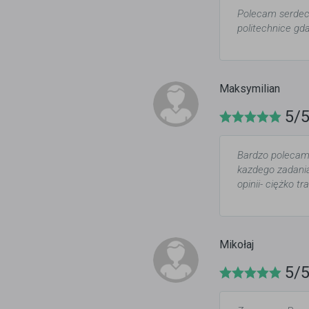
Polecam serdecz
politechnice gda
Maksymilian
5/
Bardzo polecam
kazdego zadania
opinii- ciężko t
Mikołaj
5/