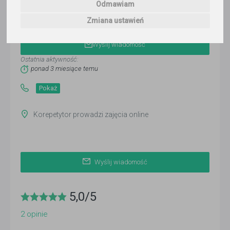
Odmawiam
Akademickie Centrum Agata
Antosiak
Zmiana ustawień
Wyślij wiadomość
Ostatnia aktywność:
ponad 3 miesiące temu
Pokaż
Korepetytor prowadzi zajęcia online
Wyślij wiadomość
5,0
/
5
2
opinie