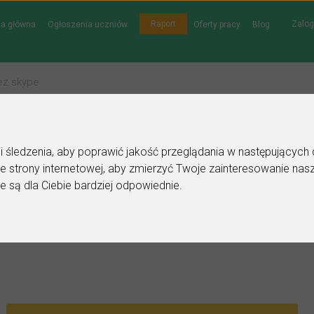
Zalog
Raport
na główna
Ogłoszenia uczniów
Oferty pracy
Blog
gii śledzenia, aby poprawić jakość przeglądania w następujących
e strony internetowej
,
aby zmierzyć Twoje zainteresowanie nasz
 korepetytora - historia
e są dla Ciebie bardziej odpowiednie
.
Do ulubionych
Oznacz wystąpienie kontaktu