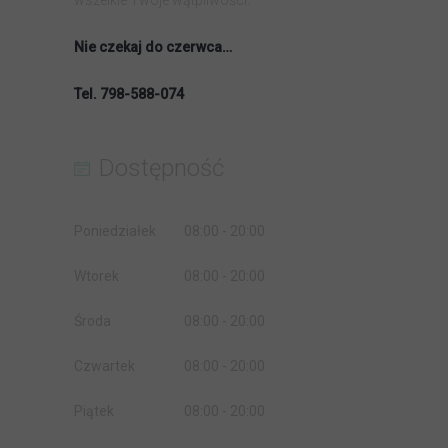
wszelkie Twoje wątpliwości.
Nie czekaj do czerwca…
Tel. 798-588-074
Dostępność
Poniedziałek
08:00 - 20:00
Wtorek
08:00 - 20:00
Środa
08:00 - 20:00
Czwartek
08:00 - 20:00
Piątek
08:00 - 20:00