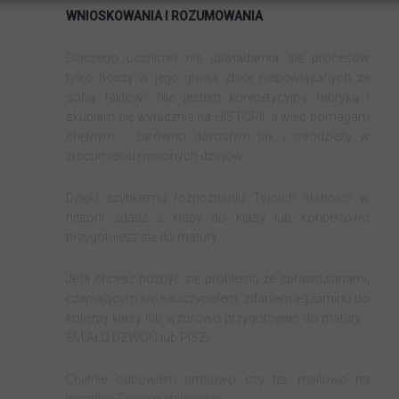
WNIOSKOWANIA I ROZUMOWANIA
Dlaczego uczniowi nie uświadamia się procesów
tylko tłoczy w jego głowę zbiór niepowiązanych ze
sobą faktów? Nie jestem korepetycyjną fabryką i
skupiam się wyłącznie na HISTORII, a więc pomagam
chętnym - zarówno dorosłym jak i młodzieży w
zrozumieniu minionych dziejów.
Dzięki szybkiemu rozpoznaniu Twoich słabości w
historii zdasz z klasy do klasy lub koncertowo
przygotujesz się do matury.
Jeśli chcesz pozbyć się problemu ze sprawdzianami,
czepiającym się nauczycielem, zdaniem egzaminu do
kolejnej klasy lub wzorowo przygotować do matury -
ŚMIAŁO DZWOŃ lub PISZ!
Chętnie odpowiem smsowo czy też mailowo na