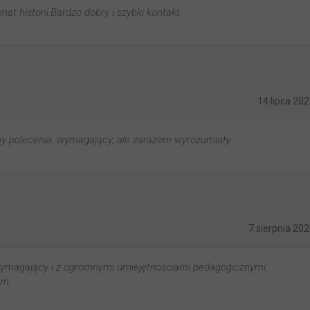
at historii.Bardzo dobry i szybki kontakt.
5
14 lipca 20
y polecenia, wymagający, ale zarazem wyrozumiały.
5
7 sierpnia 20
ymagający i z ogromnymi umiejętnościami pedagogicznymi,
am.