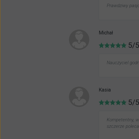
Prawdziwy pasjon
Michał
5/
Nauczyciel godn
Kasia
5/
Kompetentny, w
szczerze polec