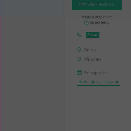
Wyślij wiadomość
Ostatnia aktywność:
30 dni temu
Pokaż
Online
Wrocław
Dostępność
PN
WT
ŚR
CZ
PI
SO
ND