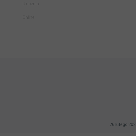
U ucznia
Online
5
26 lutego 20