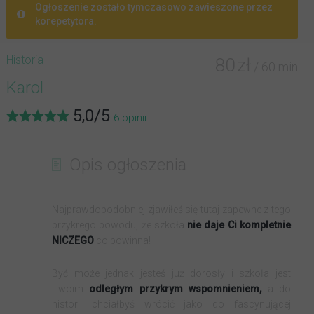
Ogłoszenie zostało tymczasowo zawieszone przez
korepetytora.
Historia
80
zł
/ 60 min
Karol
5,0
/
5
6
opinii
Opis ogłoszenia
Najprawdopodobniej zjawiłeś się tutaj zapewne z tego
przykrego powodu, że szkoła
nie daje Ci kompletnie
NICZEGO
co powinna!
Być może jednak jesteś już dorosły i szkoła jest
Twoim
odległym przykrym wspomnieniem,
a do
historii chciałbyś wrócić jako do fascynującej