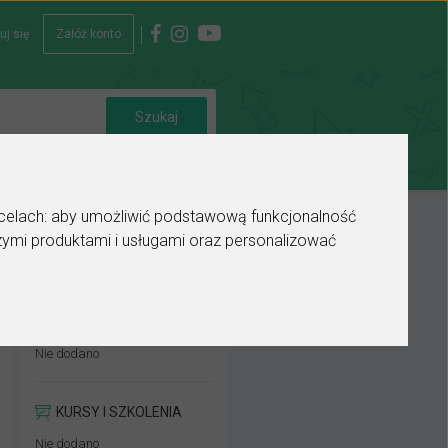
uj się
Załóż konto
 celach:
aby umożliwić podstawową funkcjonalność
ymi produktami i usługami oraz personalizować
WYKSZTAŁCENIE
Nie dodano
KURSY I SZKOLENIA
Nie dodano