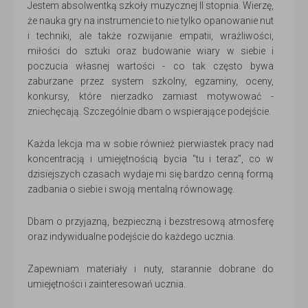
Jestem absolwentką szkoły muzycznej II stopnia. Wierzę,
że nauka gry na instrumencie to nie tylko opanowanie nut
i techniki, ale także rozwijanie empatii, wrażliwości,
miłości do sztuki oraz budowanie wiary w siebie i
poczucia własnej wartości - co tak często bywa
zaburzane przez system szkolny, egzaminy, oceny,
konkursy, które nierzadko zamiast motywować -
zniechęcają. Szczególnie dbam o wspierające podejście.
Każda lekcja ma w sobie również pierwiastek pracy nad
koncentracją i umiejętnością bycia "tu i teraz", co w
dzisiejszych czasach wydaje mi się bardzo cenną formą
zadbania o siebie i swoją mentalną równowagę.
Dbam o przyjazną, bezpieczną i bezstresową atmosferę
oraz indywidualne podejście do każdego ucznia.
Zapewniam materiały i nuty, starannie dobrane do
umiejętności i zainteresowań ucznia.