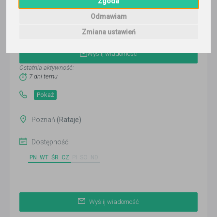
Zgoda
Odmawiam
Joanna
Zmiana ustawień
Wyślij wiadomość
Ostatnia aktywność:
7 dni temu
Pokaż
Poznań
(Rataje)
Dostępność
PN
WT
ŚR
CZ
PI
SO
ND
Wyślij wiadomość