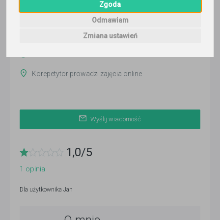
Zgoda
Jan
Odmawiam
Wyślij wiadomość
Zmiana ustawień
Ostatnia aktywność:
12 dni temu
Korepetytor prowadzi zajęcia online
Wyślij wiadomość
1,0
/
5
1
opinia
Dla użytkownika
Jan