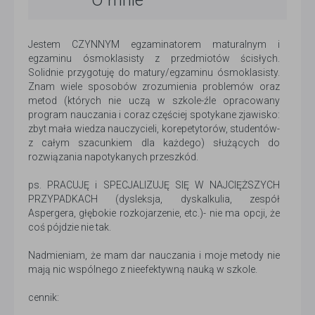
O mnie
Jestem CZYNNYM egzaminatorem maturalnym i
egzaminu ósmoklasisty z przedmiotów ścisłych.
Solidnie przygotuję do matury/egzaminu ósmoklasisty.
Znam wiele sposobów zrozumienia problemów oraz
metod (których nie uczą w szkole-źle opracowany
program nauczania i coraz częściej spotykane zjawisko:
zbyt mała wiedza nauczycieli, korepetytorów, studentów-
z całym szacunkiem dla każdego) służących do
rozwiązania napotykanych przeszkód.
ps. PRACUJĘ i SPECJALIZUJĘ SIĘ W NAJCIĘŻSZYCH
PRZYPADKACH (dysleksja, dyskalkulia, zespół
Aspergera, głębokie rozkojarzenie, etc.)- nie ma opcji, że
coś pójdzie nie tak.
Nadmieniam, że mam dar nauczania i moje metody nie
mają nic wspólnego z nieefektywną nauką w szkole.
cennik: