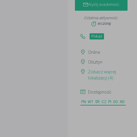
Wyślij wiadomość
Ostatnia aktywność:
wczoraj
Pokaż
Online
Olsztyn
Zobacz więcej
lokalizacji (4)
Dostępność
PN
WT
ŚR
CZ
PI
SO
ND