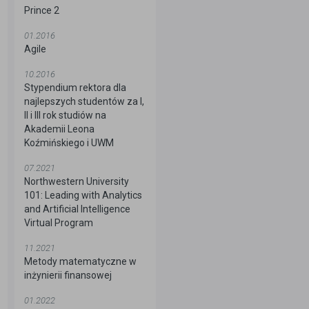
Prince 2
01.2016
Agile
10.2016
Stypendium rektora dla
najlepszych studentów za I,
II i III rok studiów na
Akademii Leona
Koźmińskiego i UWM
07.2021
Northwestern University
101: Leading with Analytics
and Artificial Intelligence
Virtual Program
11.2021
Metody matematyczne w
inżynierii finansowej
01.2022