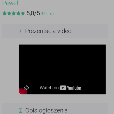
Paweł
5,0
/
5
45
opinii
Prezentacja video
Opis ogłoszenia