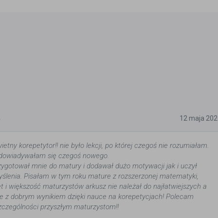
5
12 maja 202
etny korepetytor!! nie było lekcji, po której czegoś nie rozumiałam.
i dowiadywałam się czegoś nowego.
zygotował mnie do matury i dodawał dużo motywacji jak i uczył
lenia. Pisałam w tym roku mature z rozszerzonej matematyki,
et i większość maturzystów arkusz nie należał do najłatwiejszych a
e z dobrym wynikiem dzięki nauce na korepetycjach! Polecam
zczególności przyszłym maturzystom!!