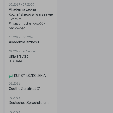
09.2017 - 07.2020
Akademia Leona
Koźmińskiego w Warszawie
Licencjat
Finanse i rachunkowość -
bankowość
10.2019 - 06.2020
Akademia Biznesu
01.2022 - aktualnie
Uniwersytet
BIG DATA
KURSY I SZKOLENIA
01.2014
Goethe Zertifikat C1
01.2015
Deutsches Sprachdiplom
01.2016