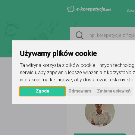
Stro
Używamy plików cookie
Ta witryna korzysta z plików cookie i innych technolo
serwisu
,
aby zapewnić lepsze wrażenia z korzystania z
Strona główna
Paweł
Ogłoszen
interakcje marketingowe
,
aby dostarczać reklamy któr
Zgoda
Odmawiam
Zmiana ustawień