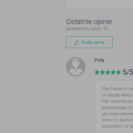
Ostatnie opinie
wystawiono opinii: 45
Dodaj opinię
Pola
5/
Pan Paweł to świ
na każdej lekcj
Pan świetnie pr
pozytywnego myś
jak mówi intern
mimo to skończ
wszystkim i w s