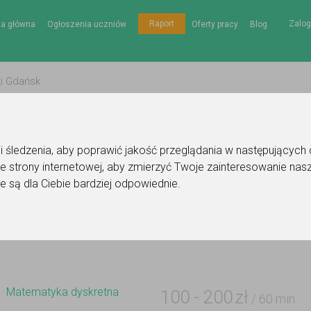
Zalog
Raport
na główna
Ogłoszenia uczniów
Oferty pracy
Blog
gii śledzenia, aby poprawić jakość przeglądania w następujących
e strony internetowej
,
aby zmierzyć Twoje zainteresowanie nasz
ie korepetytora - matematyka dyskretna
e są dla Ciebie bardziej odpowiednie
.
Do ulubionych
Oznacz wystąpienie kontaktu
Matematyka dyskretna
100
-
200
zł
/ 60 min