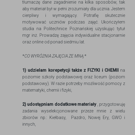
tłumaczę dane zagadnienie na kilka sposobów, tak
aby materiał był w pełni zrozumiały dla ucznia. Jestem
cierpliwy i wymagający. Potrafię skutecznie
motywować uczniów podczas zajęć. Ukończyłem
studia na Politechnice Poznańskiej uzyskując tytuł
mgr inż. Prowadzę zajęcia indywidualne stacjonarnie
oraz online od ponad siedmiu lat.
*
CO WYRÓŻNIA ZAJĘCIA ZE MNĄ:
*
1) udzielam korepetycji także z FIZYKI i CHEMII
na
poziomie szkoły podstawowej oraz liceum (poziom
podstawowy). W razie potrzeby możliwość pomocy z
matematyki, chemii i fizyki,
2) udostępniam dodatkowe materiały
, przygotowuję
zadania wyselekcjonowane przeze mnie z wielu
zbiorów np.: Kiełbasy, Pazdro, Nowej Ery, GWO i
innych,