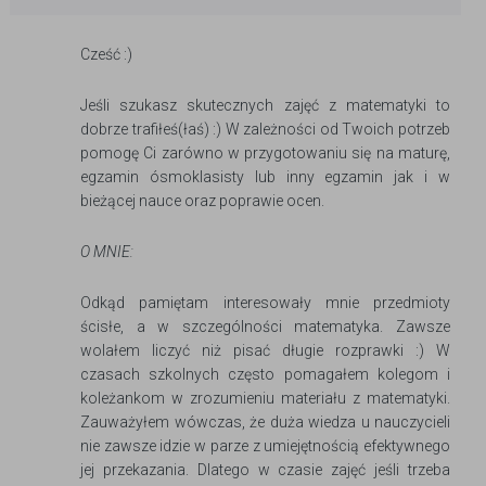
Cześć :)
Jeśli szukasz skutecznych zajęć z matematyki to
dobrze trafiłeś(łaś) :) W zależności od Twoich potrzeb
pomogę Ci zarówno w przygotowaniu się na maturę,
egzamin ósmoklasisty lub inny egzamin jak i w
bieżącej nauce oraz poprawie ocen.
O MNIE:
Odkąd pamiętam interesowały mnie przedmioty
ścisłe, a w szczególności matematyka. Zawsze
wolałem liczyć niż pisać długie rozprawki :) W
czasach szkolnych często pomagałem kolegom i
koleżankom w zrozumieniu materiału z matematyki.
Zauważyłem wówczas, że duża wiedza u nauczycieli
nie zawsze idzie w parze z umiejętnością efektywnego
jej przekazania. Dlatego w czasie zajęć jeśli trzeba