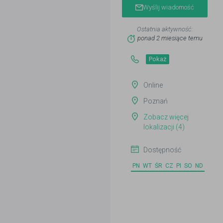
Wyślij wiadomość
Ostatnia aktywność:
ponad 2 miesiące temu
Pokaż
Online
Poznań
Zobacz więcej
lokalizacji (4)
Dostępność
PN
WT
ŚR
CZ
PI
SO
ND