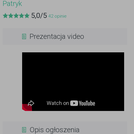
Patryk
5,0
/
5
42
opinie
Prezentacja video
Opis ogłoszenia