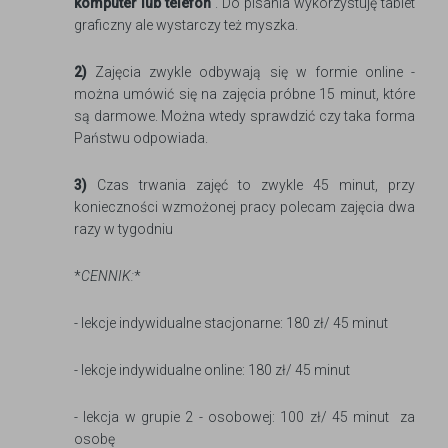
komputer lub telefon
. Do pisania wykorzystuję tablet
graficzny ale wystarczy też myszka.
2)
Zajęcia zwykle odbywają się w formie online -
można umówić się na zajęcia próbne 15 minut, które
są darmowe. Można wtedy sprawdzić czy taka forma
Państwu odpowiada.
3)
Czas trwania zajęć to zwykle 45 minut, przy
konieczności wzmożonej pracy polecam zajęcia dwa
razy w tygodniu
*
CENNIK:
*
- lekcje indywidualne stacjonarne: 180 zł/ 45 minut
- lekcje indywidualne online: 180 zł/ 45 minut
- lekcja w grupie 2 - osobowej: 100 zł/ 45 minut za
osobę