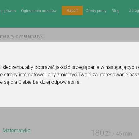
Zalog
Raport
na główna
Ogłoszenia uczniów
Oferty pracy
Blog
gii śledzenia, aby poprawić jakość przeglądania w następujących
e strony internetowej
,
aby zmierzyć Twoje zainteresowanie nasz
ie korepetytora - matematyka
e są dla Ciebie bardziej odpowiednie
.
Do ulubionych
Oznacz wystąpienie kontaktu
Matematyka
180
zł
/ 45 min