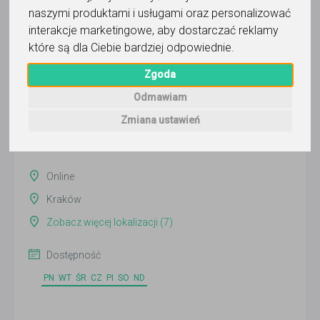
naszymi produktami i usługami oraz personalizować
interakcje marketingowe
,
aby dostarczać reklamy
Mariusz Włoszek TASKFOX
które są dla Ciebie bardziej odpowiednie
.
Zgoda
Wyślij wiadomość
Odmawiam
Ostatnia aktywność:
25 dni temu
Zmiana ustawień
Pokaż
Online
Kraków
Zobacz więcej lokalizacji (7)
Dostępność
PN
WT
ŚR
CZ
PI
SO
ND