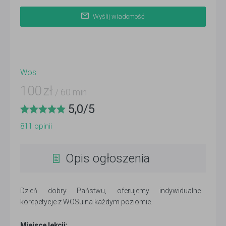
Wyślij wiadomość
Wos
100
zł
/ 60 min
5,0
/
5
811
opinii
Opis ogłoszenia
Dzień dobry Państwu, oferujemy indywidualne
korepetycje z WOSu na każdym poziomie.
Miejsce lekcji: