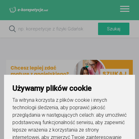
Używamy plików cookie
Ta witryna korzysta z plików cookie i innych
Do ulubionych
technologii śledzenia, aby poprawić jakość
Oznacz wystąpienie kontaktu
przeglądania w następujących celach:
aby umożliwić
podstawową funkcjonalność serwisu
,
aby zapewnić
lepsze wrażenia z korzystania ze strony
internetowej
,
aby zmierzyć Twoje zainteresowanie