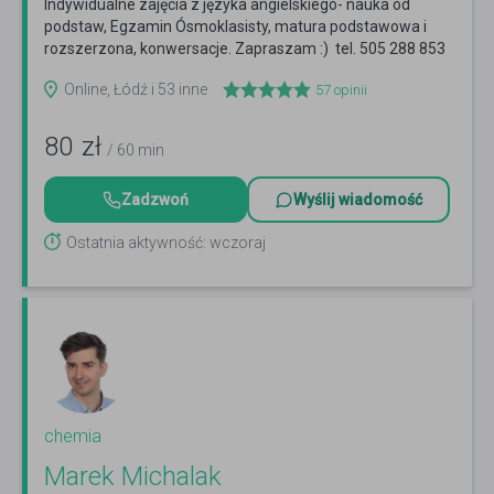
Indywidualne zajęcia z języka angielskiego- nauka od
podstaw, Egzamin Ósmoklasisty, matura podstawowa i
rozszerzona, konwersacje. Zapraszam :) tel. 505 288 853
Czytaj więcej
Online, Łódź i 53 inne
57
opinii
80
zł
/ 60 min
Zadzwoń
Wyślij wiadomość
Ostatnia aktywność: wczoraj
chemia
Marek Michalak