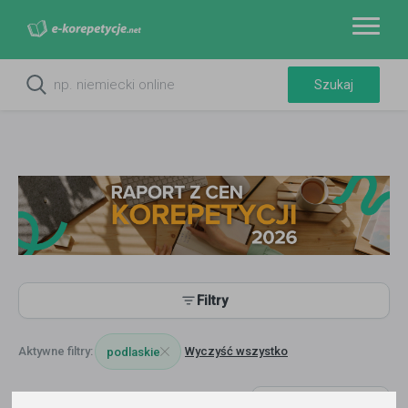
Filtry
Wyczyść wszystko
podlaskie
3008
korepetytorów
Trafność
Sortuj: