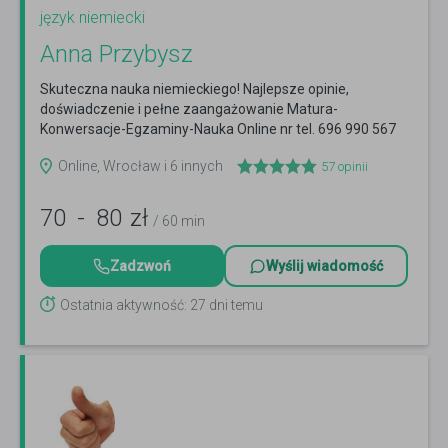
język niemiecki
Anna Przybysz
Skuteczna nauka niemieckiego! Najlepsze opinie,
doświadczenie i pełne zaangażowanie Matura-
Konwersacje-Egzaminy-Nauka Online nr tel. 696 990 567
Czytaj więcej
Online, Wrocław i 6 innych
57
opinii
70
-
80
zł
/ 60 min
Zadzwoń
Wyślij wiadomość
Ostatnia aktywność: 27 dni temu