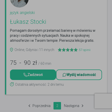
język angielski
Łukasz Stocki
Pomagam dorosłym przełamać barierę w mówieniu w
pracy i codziennych sytuacjach. Nauka w spokojnej
atmosferze i w Twoim tempie. Pierwsza lekcja gratis.
Czytaj więcej
Online, Gdynia i 11 innych
57
opinii
75
-
90
zł
/ 60 min
Zadzwoń
Wyślij wiadomość
Ostatnia aktywność: 2 dni temu
Poprzednia
2
Następna