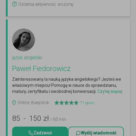
Ostatnia aktywność: wczoraj
język angielski
Paweł Fiedorowicz
Zainteresowany/a nauką języka angielskiego? Jesteś we
właściwym miejscu! Pomogę w nauce do sprawdzianu,
matury, certyfikatu i swobodnej konwersacji.
Czytaj więcej
Online, Białystok
71
opinii
85
-
150
zł
/ 60 min
Zadzwoń
Wyślij wiadomość