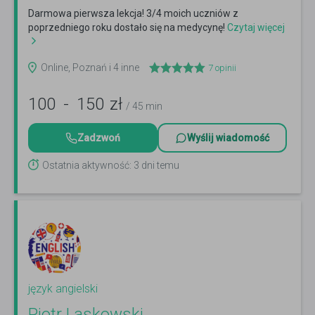
Darmowa pierwsza lekcja! 3/4 moich uczniów z
poprzedniego roku dostało się na medycynę!
Czytaj więcej
Online, Poznań i 4 inne
7
opinii
100
-
150
zł
/ 45 min
Zadzwoń
Wyślij wiadomość
Ostatnia aktywność: 3 dni temu
język angielski
Piotr Laskowski