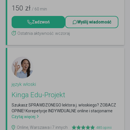
150
zł
/ 60 min
Zadzwoń
Wyślij wiadomość
Ostatnia aktywność: wczoraj
język włoski
Kinga Edu-Projekt
Szukasz SPRAWDZONEGO lektora j. włoskiego? ZOBACZ
OPINIE! Korepetycje INDYWIDUALNE online i stacjonarne
Czytaj więcej
Online, Warszawa i 7 innych
485
opinii