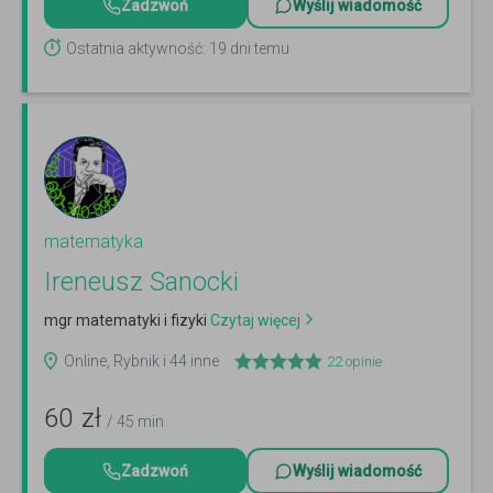
Zadzwoń
Wyślij wiadomość
Ostatnia aktywność: 19 dni temu
matematyka
Ireneusz Sanocki
mgr matematyki i fizyki
Czytaj więcej
Online, Rybnik i 44 inne
22
opinie
60
zł
/ 45 min
Zadzwoń
Wyślij wiadomość