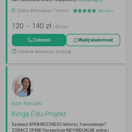
Online, Warszawa i 7 innych
485
opinii
120
-
140
zł
/ 60 min
Zadzwoń
Wyślij wiadomość
Ostatnia aktywność: wczoraj
język francuski
Kinga Edu-Projekt
Szukasz SPRAWDZONEGO lektora j. francuskiego?
ZOBACZ OPINIE! Korepetycje INDYWIDUALNE online i