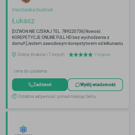
mechanika budowli
Łukasz
[DZWOŃ NIE CZEKAJ TEL. 789220736] Nowość
KOREPETYCJE ONLINE FULL HD bez wychodzenia z
domu!! [Jestem zawodowym korepetytorem od kilkunastu
lat, mistrzem w...
Czytaj więcej
Online, Kraków i 7 innych
110
opinii
cena do ustalenia
Zadzwoń
Wyślij wiadomość
Ostatnia aktywność: ponad miesiąc temu