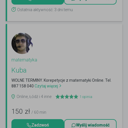
Ostatnia aktywność: 3 dni temu
matematyka
Kuba
WOLNE TERMINY. Korepetycje z matematyki Online. Tel.
887 158 040
Czytaj więcej
Online, Łódź i 4 inne
1
opinia
150
zł
/ 60 min
Zadzwoń
Wyślij wiadomość