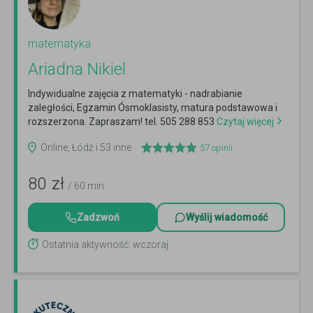
matematyka
Ariadna Nikiel
Indywidualne zajęcia z matematyki - nadrabianie
zaległości, Egzamin Ósmoklasisty, matura podstawowa i
rozszerzona. Zapraszam! tel. 505 288 853
Czytaj więcej
Online, Łódź i 53 inne
57
opinii
80
zł
/ 60 min
Zadzwoń
Wyślij wiadomość
Ostatnia aktywność: wczoraj