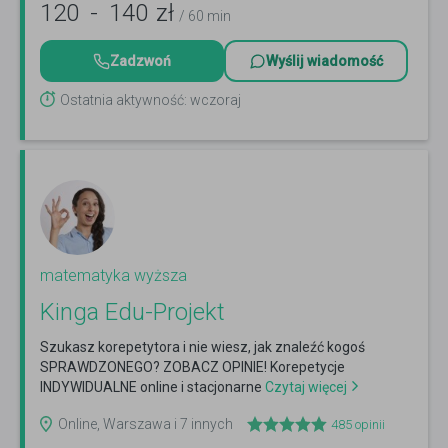
120
-
140
zł
/ 60 min
Zadzwoń
Wyślij wiadomość
Ostatnia aktywność: wczoraj
matematyka wyższa
Kinga Edu-Projekt
Szukasz korepetytora i nie wiesz, jak znaleźć kogoś
SPRAWDZONEGO? ZOBACZ OPINIE! Korepetycje
INDYWIDUALNE online i stacjonarne
Czytaj więcej
Online, Warszawa i 7 innych
485
opinii