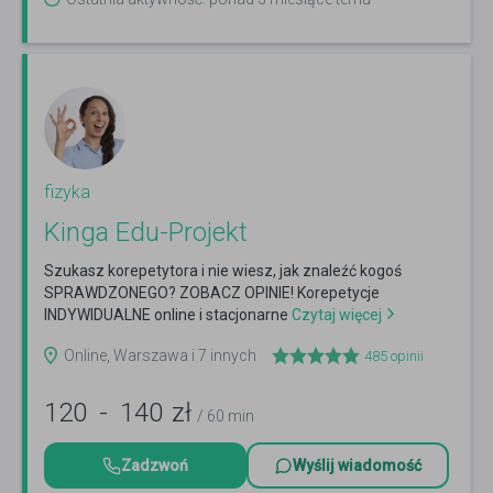
fizyka
Kinga Edu-Projekt
Szukasz korepetytora i nie wiesz, jak znaleźć kogoś
SPRAWDZONEGO? ZOBACZ OPINIE! Korepetycje
INDYWIDUALNE online i stacjonarne
Czytaj więcej
Online, Warszawa i 7 innych
485
opinii
120
-
140
zł
/ 60 min
Zadzwoń
Wyślij wiadomość