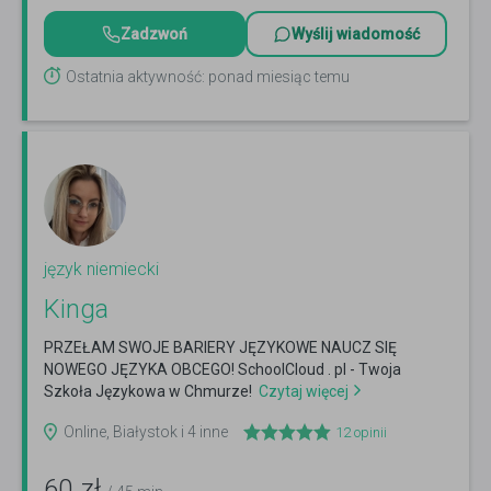
Zadzwoń
Wyślij wiadomość
Ostatnia aktywność: ponad miesiąc temu
język niemiecki
Kinga
PRZEŁAM SWOJE BARIERY JĘZYKOWE NAUCZ SIĘ
NOWEGO JĘZYKA OBCEGO! SchoolCloud . pl - Twoja
Szkoła Językowa w Chmurze!
Czytaj więcej
Online, Białystok i 4 inne
12
opinii
60
zł