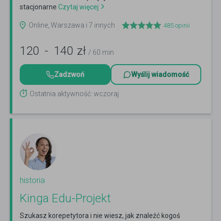
stacjonarne
Czytaj więcej
Online, Warszawa i 7 innych
485
opinii
120
-
140
zł
/ 60 min
Zadzwoń
Wyślij wiadomość
Ostatnia aktywność: wczoraj
historia
Kinga Edu-Projekt
Szukasz korepetytora i nie wiesz, jak znaleźć kogoś