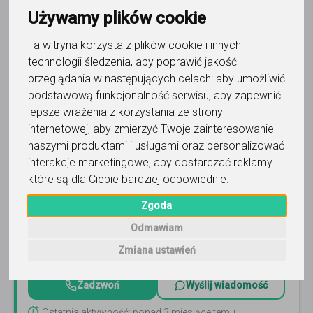
Używamy plików cookie
Ta witryna korzysta z plików cookie i innych
technologii śledzenia, aby poprawić jakość
przeglądania w następujących celach:
aby umożliwić
podstawową funkcjonalność serwisu
,
aby zapewnić
chemia
lepsze wrażenia z korzystania ze strony
internetowej
,
aby zmierzyć Twoje zainteresowanie
EkspertMaturalny - LekcjePremium
naszymi produktami i usługami oraz personalizować
interakcje marketingowe
,
aby dostarczać reklamy
Zapraszam na elitarne korepetycje przygotowujące do
matury wszystkich tych którzy chcą studiować medycynę
które są dla Ciebie bardziej odpowiednie
.
lub zostać stomatologiem :)
Czytaj więcej
Zgoda
Online, Biała Podlaska i 4 inne
92
opinie
Odmawiam
150
-
250
zł
Zmiana ustawień
/ 75 min
Zadzwoń
Wyślij wiadomość
Ostatnia aktywność: ponad 3 miesiące temu