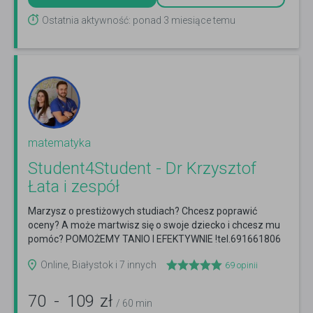
Ostatnia aktywność: ponad 3 miesiące temu
matematyka
Student4Student - Dr Krzysztof
Łata i zespół
Marzysz o prestiżowych studiach? Chcesz poprawić
oceny? A może martwisz się o swoje dziecko i chcesz mu
pomóc? POMOŻEMY TANIO I EFEKTYWNIE !tel.691661806
Czytaj więcej
Online, Białystok i 7 innych
69
opinii
70
-
109
zł
/ 60 min