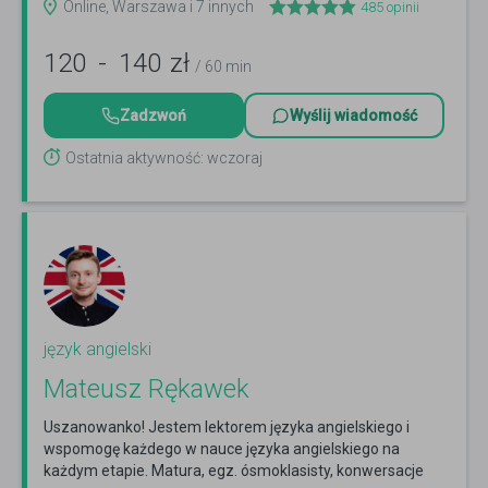
Online, Warszawa i 7 innych
485
opinii
120
-
140
zł
/ 60 min
Zadzwoń
Wyślij wiadomość
Ostatnia aktywność: wczoraj
język angielski
Mateusz Rękawek
Uszanowanko! Jestem lektorem języka angielskiego i
wspomogę każdego w nauce języka angielskiego na
każdym etapie. Matura, egz. ósmoklasisty, konwersacje