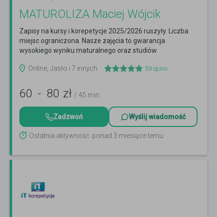
MATUROLIZA Maciej Wójcik
Zapisy na kursy i korepetycje 2025/2026 ruszyły. Liczba
miejsc ograniczona. Nasze zajęcia to gwarancja
wysokiego wyniku maturalnego oraz studiów
medycznych.
Czytaj więcej
Online, Jasło i 7 innych
59
opinii
60
-
80
zł
/ 45 min
Zadzwoń
Wyślij wiadomość
Ostatnia aktywność: ponad 3 miesiące temu