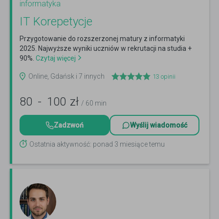
informatyka
IT Korepetycje
Przygotowanie do rozszerzonej matury z informatyki
2025. Najwyższe wyniki uczniów w rekrutacji na studia +
90%.
Czytaj więcej
Online, Gdańsk i 7 innych
13
opinii
80
-
100
zł
/ 60 min
Zadzwoń
Wyślij wiadomość
Ostatnia aktywność: ponad 3 miesiące temu