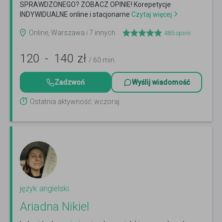
SPRAWDZONEGO? ZOBACZ OPINIE! Korepetycje
INDYWIDUALNE online i stacjonarne
Czytaj więcej
Online, Warszawa i 7 innych
485
opinii
120
-
140
zł
/ 60 min
Zadzwoń
Wyślij wiadomość
Ostatnia aktywność: wczoraj
język angielski
Ariadna Nikiel