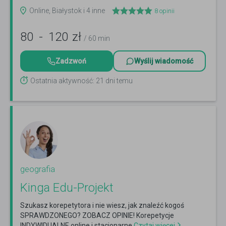
Czytaj więcej
Online, Białystok i 4 inne
8
opinii
80
-
120
zł
/ 60 min
Zadzwoń
Wyślij wiadomość
Ostatnia aktywność: 21 dni temu
geografia
Kinga Edu-Projekt
Szukasz korepetytora i nie wiesz, jak znaleźć kogoś
SPRAWDZONEGO? ZOBACZ OPINIE! Korepetycje
INDYWIDUALNE online i stacjonarne
Czytaj więcej