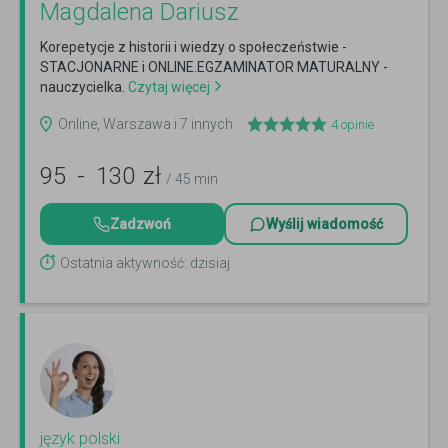
Magdalena Dariusz
Korepetycje z historii i wiedzy o społeczeństwie -
STACJONARNE i ONLINE.EGZAMINATOR MATURALNY -
nauczycielka.
Czytaj więcej
Online, Warszawa i 7 innych
4
opinie
95
-
130
zł
/ 45 min
Zadzwoń
Wyślij wiadomość
Ostatnia aktywność: dzisiaj
język polski