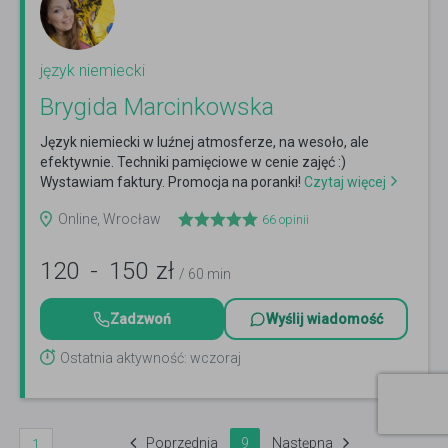
język niemiecki
Brygida Marcinkowska
Język niemiecki w luźnej atmosferze, na wesoło, ale
efektywnie. Techniki pamięciowe w cenie zajęć :)
Wystawiam faktury. Promocja na poranki!
Czytaj więcej
Online, Wrocław
66
opinii
120
-
150
zł
/ 60 min
Zadzwoń
Wyślij wiadomość
Ostatnia aktywność: wczoraj
Poprzednia
9
Następna
1