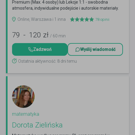
Premium (Max. 4 osoby) lub Lekcje 1:1 - swobodna
atmosfera, indywidualne podejście i autorskie materiały.
Czytaj więcej
Online, Warszawa i 1 inna
78
opinii
79
-
120
zł
/ 60 min
Zadzwoń
Wyślij wiadomość
Ostatnia aktywność: 8 dni temu
matematyka
Dorota Zielińska