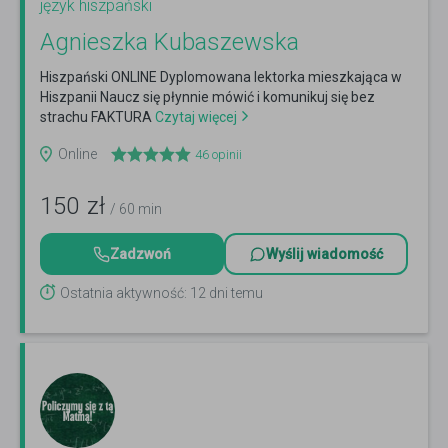
język hiszpański
Agnieszka Kubaszewska
Hiszpański ONLINE Dyplomowana lektorka mieszkająca w
Hiszpanii Naucz się płynnie mówić i komunikuj się bez
strachu FAKTURA
Czytaj więcej
Online
46
opinii
150
zł
/ 60 min
Zadzwoń
Wyślij wiadomość
Ostatnia aktywność: 12 dni temu