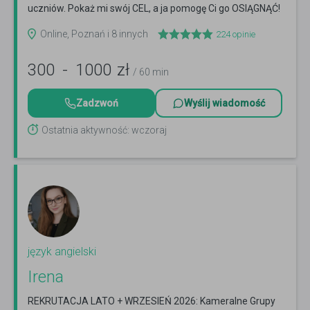
uczniów. Pokaż mi swój CEL, a ja pomogę Ci go OSIĄGNĄĆ!
:)
Czytaj więcej
Online, Poznań i 8 innych
224
opinie
300
-
1000
zł
/ 60 min
Zadzwoń
Wyślij wiadomość
Ostatnia aktywność: wczoraj
język angielski
Irena
REKRUTACJA LATO + WRZESIEŃ 2026: Kameralne Grupy