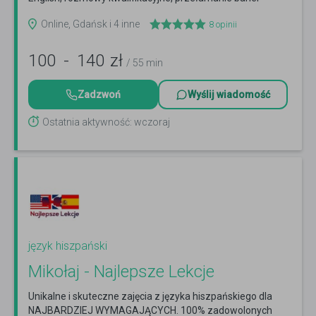
Czytaj więcej
Online, Gdańsk i 4 inne
8
opinii
100
-
140
zł
/ 55 min
Zadzwoń
Wyślij wiadomość
Ostatnia aktywność: wczoraj
język hiszpański
Mikołaj - Najlepsze Lekcje
Unikalne i skuteczne zajęcia z języka hiszpańskiego dla
NAJBARDZIEJ WYMAGAJĄCYCH. 100% zadowolonych