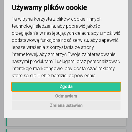
Używamy plików cookie
Ta witryna korzysta z plików cookie i innych
technologii śledzenia, aby poprawić jakość
język angielski
przeglądania w następujących celach:
aby umożliwić
KATRIN
podstawową funkcjonalność serwisu
,
aby zapewnić
lepsze wrażenia z korzystania ze strony
ANGIELSKI Z FILMÓW I SERIALI - NOWY KURS ONLINE! !
internetowej
,
aby zmierzyć Twoje zainteresowanie
Jesteś wiecznym początkującym i chcesz spróbować
naszymi produktami i usługami oraz personalizować
NOWATORSKIEJ metody nauki angielskiego z FILMÓW I
interakcje marketingowe
,
aby dostarczać reklamy
SERIALI?
Czytaj więcej
Online, Warszawa i 1 inna
69
opinii
które są dla Ciebie bardziej odpowiednie
.
Zgoda
250
zł
/ 45 min
Odmawiam
Zadzwoń
Wyślij wiadomość
Zmiana ustawień
Ostatnia aktywność: ponad 2 miesiące temu