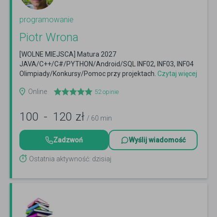
programowanie
Piotr Wrona
[WOLNE MIEJSCA] Matura 2027
JAVA/C++/C#/PYTHON/Android/SQL INF02, INF03, INF04
Olimpiady/Konkursy/Pomoc przy projektach.
Czytaj więcej
Online
52
opinie
100
-
120
zł
/ 60 min
Zadzwoń
Wyślij wiadomość
Ostatnia aktywność: dzisiaj