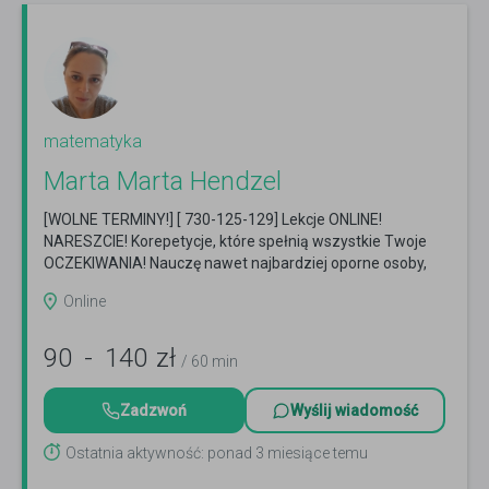
matematyka
Marta Marta Hendzel
[WOLNE TERMINY!] [ 730-125-129] Lekcje ONLINE!
NARESZCIE! Korepetycje, które spełnią wszystkie Twoje
OCZEKIWANIA! Nauczę nawet najbardziej oporne osoby,
jak...
Czytaj więcej
Online
90
-
140
zł
/ 60 min
Zadzwoń
Wyślij wiadomość
Ostatnia aktywność: ponad 3 miesiące temu