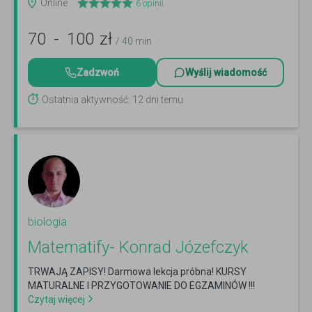
Online
6
opinii
70
-
100
zł
/ 40 min
Zadzwoń
Wyślij wiadomość
Ostatnia aktywność: 12 dni temu
biologia
Matematify- Konrad Józefczyk
TRWAJĄ ZAPISY! Darmowa lekcja próbna! KURSY
MATURALNE I PRZYGOTOWANIE DO EGZAMINÓW !!!
Czytaj więcej