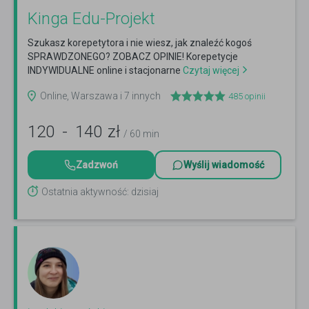
Kinga Edu-Projekt
Szukasz korepetytora i nie wiesz, jak znaleźć kogoś
SPRAWDZONEGO? ZOBACZ OPINIE! Korepetycje
INDYWIDUALNE online i stacjonarne
Czytaj więcej
Online, Warszawa i 7 innych
485
opinii
120
-
140
zł
/ 60 min
Zadzwoń
Wyślij wiadomość
Ostatnia aktywność: dzisiaj