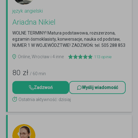
język angielski
Ariadna Nikiel
WOLNE TERMINY! Matura podstawowa, rozszerzona,
egzamin ósmoklasisty, konwersacje, nauka od podstaw,
NUMER 1 W WOJEWÓDZTWIE! ZADZWOŃ: tel. 505 288 853
Czytaj więcej
Online, Wrocław i 4 inne
113
opinie
80
zł
/ 60 min
Zadzwoń
Wyślij wiadomość
Ostatnia aktywność: dzisiaj