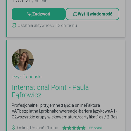
150
zł
/ 60 min
Zadzwoń
Wyślij wiadomość
Ostatnia aktywność: 12 dni temu
język francuski
International Point - Paula
Fąfrowicz
Profesjonalne i przyjemne zajęcia onlineFaktura
VATbezpłatna l.próbnakonwersacje-bariera językowaA1-
C2wszystkie grupy wiekowematura/certyfikat1os / 2-3os
Czytaj więcej
Online, Poznań i 1 inna
185
opinii