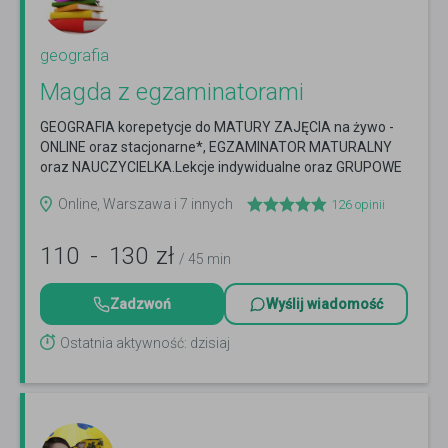
geografia
Magda z egzaminatorami
GEOGRAFIA korepetycje do MATURY ZAJĘCIA na żywo -
ONLINE oraz stacjonarne*, EGZAMINATOR MATURALNY
oraz NAUCZYCIELKA.Lekcje indywidualne oraz GRUPOWE
małe kursy!
Czytaj więcej
Online, Warszawa i 7 innych
126
opinii
110
-
130
zł
/ 45 min
Zadzwoń
Wyślij wiadomość
Ostatnia aktywność: dzisiaj