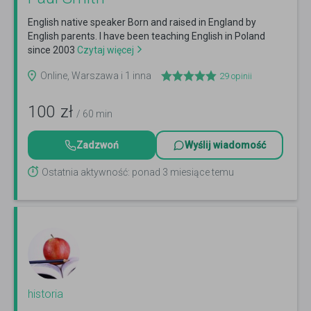
English native speaker Born and raised in England by
English parents. I have been teaching English in Poland
since 2003
Czytaj więcej
Online, Warszawa i 1 inna
29
opinii
100
zł
/ 60 min
Zadzwoń
Wyślij wiadomość
Ostatnia aktywność: ponad 3 miesiące temu
historia