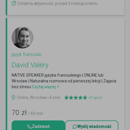
Ostatnia aktywność: ponad 3 miesiące temu
język francuski
David Valéry
NATIVE SPEAKER języka francuskiego | ONLINE lub
Wrocław | Naturalna rozmowa od pierwszej lekcji | Zajęcia
bez stresu
Czytaj więcej
Online, Wrocław i 4 inne
47
opinii
70
zł
/ 60 min
Zadzwoń
Wyślij wiadomość