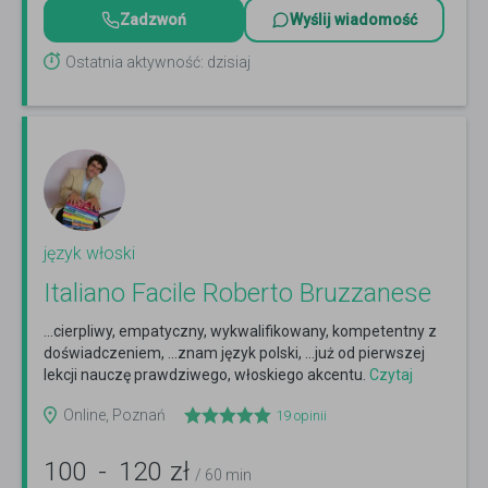
Zadzwoń
Wyślij wiadomość
Ostatnia aktywność: dzisiaj
język włoski
Italiano Facile Roberto Bruzzanese
...cierpliwy, empatyczny, wykwalifikowany, kompetentny z
doświadczeniem, ...znam język polski, ...już od pierwszej
lekcji nauczę prawdziwego, włoskiego akcentu.
Czytaj
więcej
Online, Poznań
19
opinii
100
-
120
zł
/ 60 min