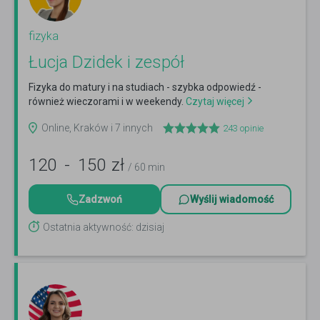
fizyka
Łucja Dzidek i zespół
Fizyka do matury i na studiach - szybka odpowiedź -
również wieczorami i w weekendy.
Czytaj więcej
Online, Kraków i 7 innych
243
opinie
120
-
150
zł
/ 60 min
Zadzwoń
Wyślij wiadomość
Ostatnia aktywność: dzisiaj