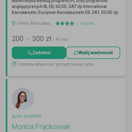
Matematyka według programu PL oraz programów
anglojęzycznych IB, EB, IGCSE, SAT itp International
Baccalareate, European Baccalaureate EB, SAT, IGCSE itp
Czytaj więcej
Online, Warszawa
50
opinii
200
-
300
zł
/ 45 min
Zadzwoń
Wyślij wiadomość
Ostatnia aktywność: ponad miesiąc temu
język angielski
Monica Frąckowiak