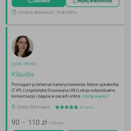
Zadzwoń
Wyślij wiadomość
Ostatnia aktywność: 14 dni temu
język włoski
Klaudia
Pomagam przełamać barierę mówienia. Native speakerka
IT+PL | Lingwistyka Stosowana UW | Lekcje indywidualne,
konwersacje i zajęcia w parach online.
Czytaj więcej
Online, Warszawa
90
opinii
90
-
110
zł
/ 50 min