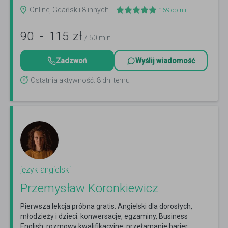
Online, Gdańsk i 8 innych
169
opinii
90
-
115
zł
/ 50 min
Zadzwoń
Wyślij wiadomość
Ostatnia aktywność: 8 dni temu
język angielski
Przemysław Koronkiewicz
Pierwsza lekcja próbna gratis. Angielski dla dorosłych,
młodzieży i dzieci: konwersacje, egzaminy, Business
English, rozmowy kwalifikacyjne, przełamanie barier