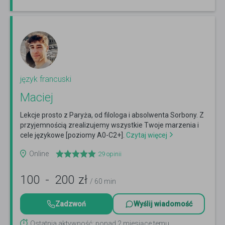
język francuski
Maciej
Lekcje prosto z Paryża, od filologa i absolwenta Sorbony. Z
przyjemnością zrealizujemy wszystkie Twoje marzenia i
cele językowe [poziomy A0-C2+].
Czytaj więcej
Online
29
opinii
100
-
200
zł
/ 60 min
Zadzwoń
Wyślij wiadomość
Ostatnia aktywność: ponad 2 miesiące temu