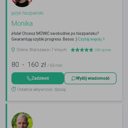
język hiszpański
Monika
¡Hola! Chcesz MÓWIĆ swobodnie po hiszpańsku?
Gwarantuję szybki progress. Besos :)
Czytaj więcej
Online, Warszawa i 7 innych
243
opinie
80
-
160
zł
/ 60 min
Zadzwoń
Wyślij wiadomość
Ostatnia aktywność: dzisiaj