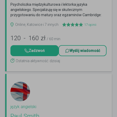
Psycholożka międzykulturowa i lektorka języka
angielskiego. Specjalizuję się w skutecznym
przygotowaniu do matury oraz egzaminów Cambridge:
FCE, CAE i CPE.
Czytaj więcej
Online, Katowice i 7 innych
17
opinii
120
-
160
zł
/ 60 min
Zadzwoń
Wyślij wiadomość
Ostatnia aktywność: dzisiaj
język angielski
Paul Smith