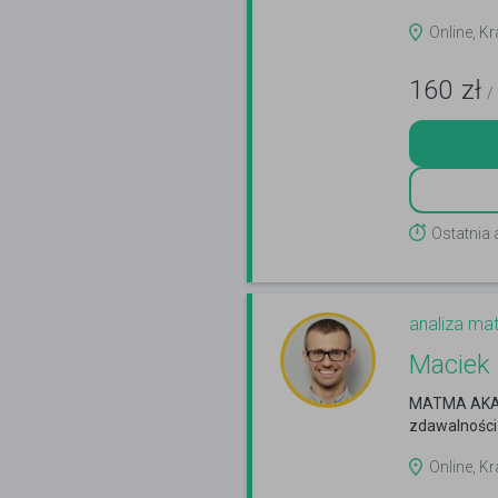
Online, Kr
160
zł
/
Ostatnia
analiza ma
Maciek
MATMA AKA
zdawalnośc
Online, Kr