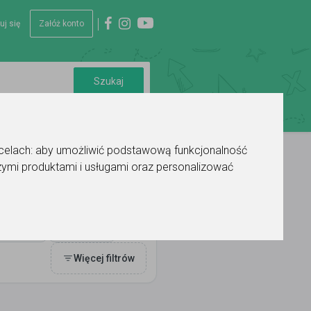
uj się
Załóż konto
 celach:
aby umożliwić podstawową funkcjonalność
ymi produktami i usługami oraz personalizować
auki
Ocena
Więcej filtrów