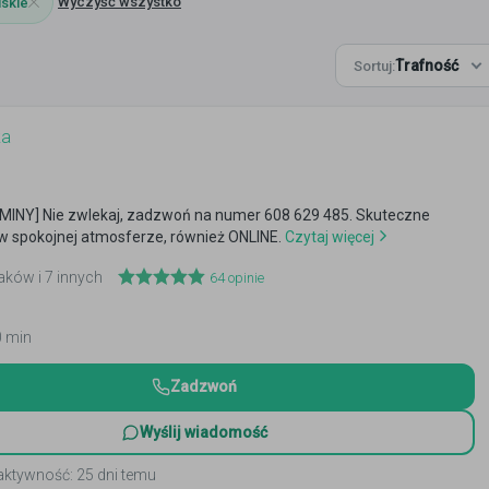
Wyczyść wszystko
skie
Trafność
Sortuj:
ka
INY] Nie zwlekaj, zadzwoń na numer 608 629 485. Skuteczne
w spokojnej atmosferze, również ONLINE.
Czytaj więcej
raków i 7 innych
64
opinie
0 min
Zadzwoń
Wyślij wiadomość
aktywność: 25 dni temu