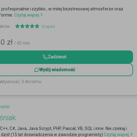
rofesjonalnie i szybko , w miłej bezstresowej atmosferze oraz
formie.
Czytaj więcej
Kraków
13
opinii
40
zł
/ 45 min
Zadzwoń
Wyślij wiadomość
aktywność: 3 dni temu
anie
eśniak
C++, C#, Java, Java Scrypt, PHP, Pascal, VB, SQL i inne. Nie czekaj i
dziś! (15 lat doświadczenia w zawodzie programisty)
Czytaj więcej