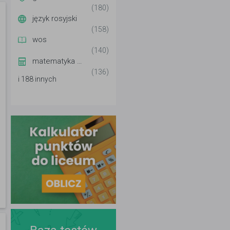
(180)
język rosyjski
(158)
wos
(140)
matematyka wyższa
(136)
i 188 innych