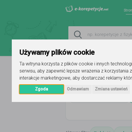
Stro
Używamy plików cookie
Ta witryna korzysta z plików cookie i innych technolo
serwisu
,
aby zapewnić lepsze wrażenia z korzystania z
Strona główna
małopolskie
Kra
interakcje marketingowe
,
aby dostarczać reklamy któr
Zgoda
Odmawiam
Zmiana ustawień
Wszystkie przedmioty