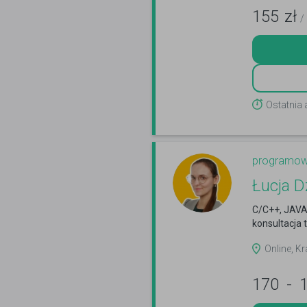
155
zł
/
Ostatnia
programow
Łucja D
C/C++, JAVA
konsultacja 
Online, K
170
-