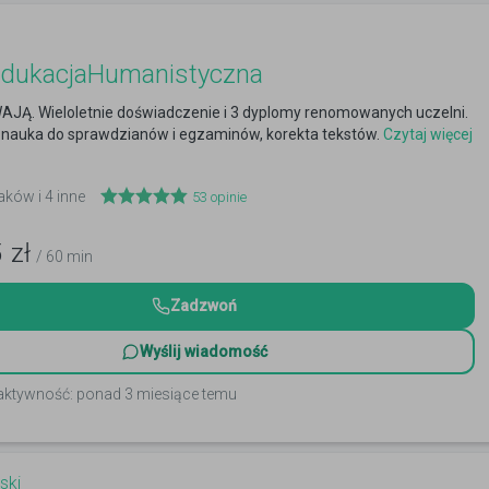
EdukacjaHumanistyczna
JĄ. Wieloletnie doświadczenie i 3 dyplomy renomowanych uczelni.
, nauka do sprawdzianów i egzaminów, korekta tekstów.
Czytaj więcej
aków i 4 inne
53
opinie
5
zł
/ 60 min
Zadzwoń
Wyślij wiadomość
 aktywność: ponad 3 miesiące temu
ski