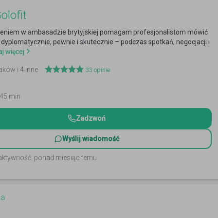
olofit
eniem w ambasadzie brytyjskiej pomagam profesjonalistom mówić
 dyplomatycznie, pewnie i skutecznie – podczas spotkań, negocjacji i
j więcej
aków i 4 inne
33
opinie
 45 min
Zadzwoń
Wyślij wiadomość
 aktywność: ponad miesiąc temu
ka