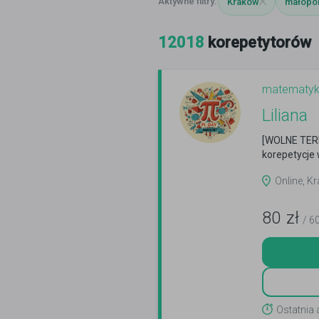
Kraków
małopol
12018
korepetytorów
matematy
Liliana
[WOLNE TERM
korepetycje 
Online, K
80
zł
/ 6
Ostatnia 