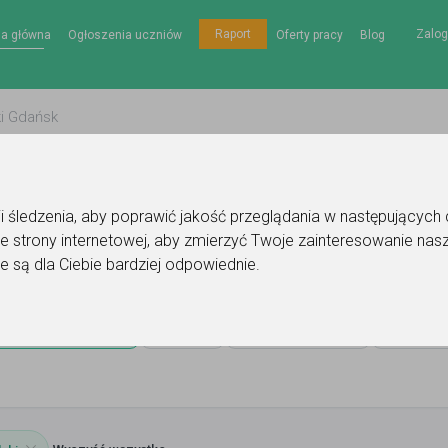
Zalog
Raport
na główna
Ogłoszenia uczniów
Oferty pracy
Blog
gii śledzenia, aby poprawić jakość przeglądania w następujących
e strony internetowej
,
aby zmierzyć Twoje zainteresowanie nasz
ków
e są dla Ciebie bardziej odpowiednie
.
Kraków
Cena
Miejsce lekcji
Poziom n