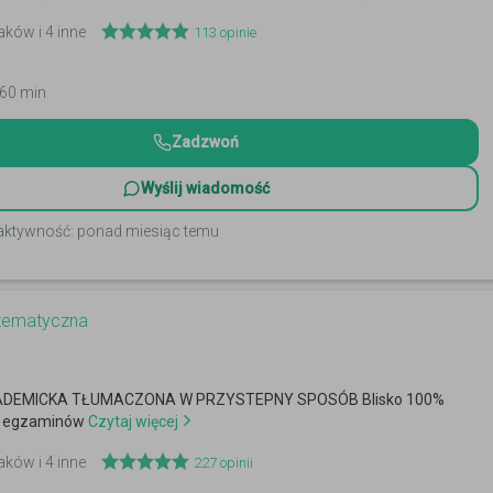
aków i 4 inne
113
opinie
 60 min
Zadzwoń
Wyślij wiadomość
 aktywność: ponad miesiąc temu
tematyczna
DEMICKA TŁUMACZONA W PRZYSTEPNY SPOSÓB Blisko 100%
i egzaminów
Czytaj więcej
aków i 4 inne
227
opinii