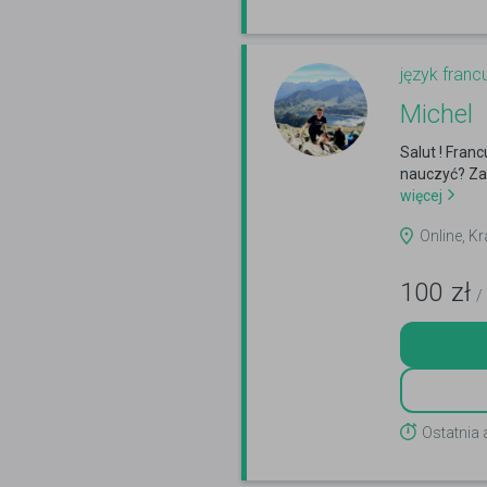
język franc
Michel
Salut ! Fran
nauczyć? Zap
więcej
Online, Kr
100
zł
/
Ostatnia 