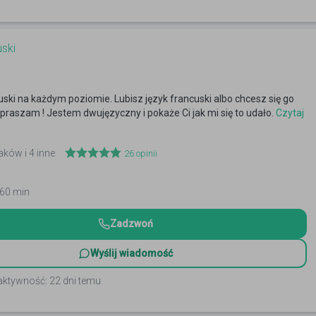
uski
cuski na każdym poziomie. Lubisz język francuski albo chcesz się go
raszam ! Jestem dwujęzyczny i pokaże Ci jak mi się to udało.
Czytaj
aków i 4 inne
26
opinii
 60 min
Zadzwoń
Wyślij wiadomość
aktywność: 22 dni temu