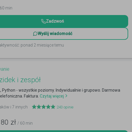
 60 min
Zadzwoń
Wyślij wiadomość
 aktywność: ponad 2 miesiące temu
anie
zidek i zespół
, Python - wszystkie poziomy. Indywidualnie i grupowo. Darmowa
telefoniczna. Faktura.
Czytaj więcej
raków i 7 innych
243
opinie
180
zł
/ 60 min