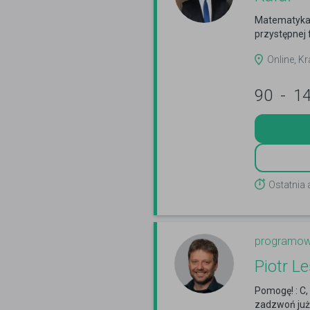
Matematyka p
przystępnej 
Online, 
90
-
1
Ostatnia 
programow
Piotr L
Pomogę! : C, 
zadzwoń już 