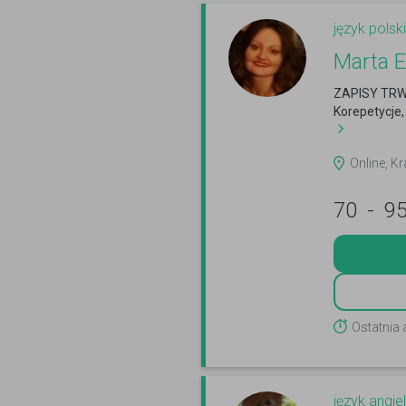
język polski
Marta 
ZAPISY TRWA
Korepetycje
Online, Kr
70
-
9
Ostatnia
język angiel