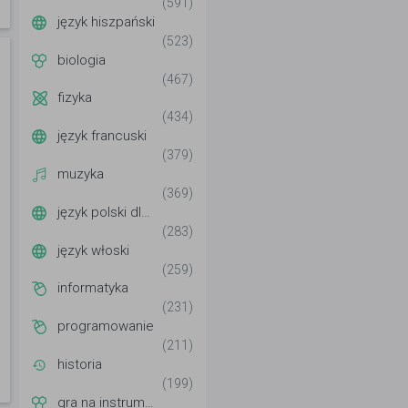
(591)
język hiszpański
(523)
biologia
(467)
fizyka
(434)
język francuski
(379)
muzyka
(369)
język polski dla cudzoziemców
(283)
język włoski
(259)
informatyka
(231)
programowanie
(211)
historia
(199)
gra na instrumentach