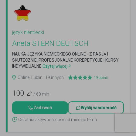
język niemiecki
Aneta STERN DEUTSCH
NAUKA JĘZYKA NIEMIECKIEGO ONLINE - Z PASJĄ I
SKUTECZNIE. PROFESJONALNE KOREPETYCJE I KURSY
INDYWIDUALNE
Czytaj więcej
Online, Lublin i 19 innych
19
opinii
100
zł
/ 60 min
Zadzwoń
Wyślij wiadomość
Ostatnia aktywność: ponad miesiąc temu