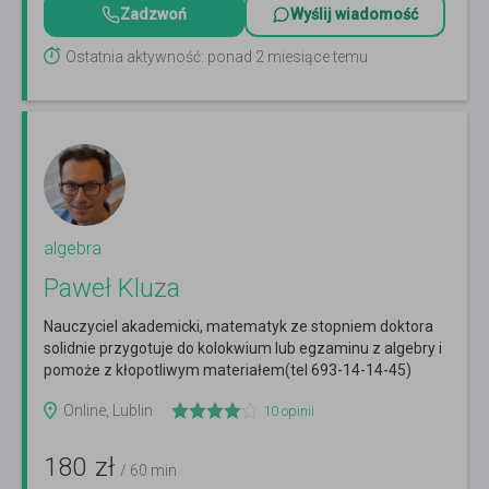
Zadzwoń
Wyślij wiadomość
Ostatnia aktywność: ponad 2 miesiące temu
algebra
Paweł Kluza
Nauczyciel akademicki, matematyk ze stopniem doktora
solidnie przygotuje do kolokwium lub egzaminu z algebry i
pomoże z kłopotliwym materiałem(tel 693-14-14-45)
Czytaj więcej
Online, Lublin
10
opinii
180
zł
/ 60 min