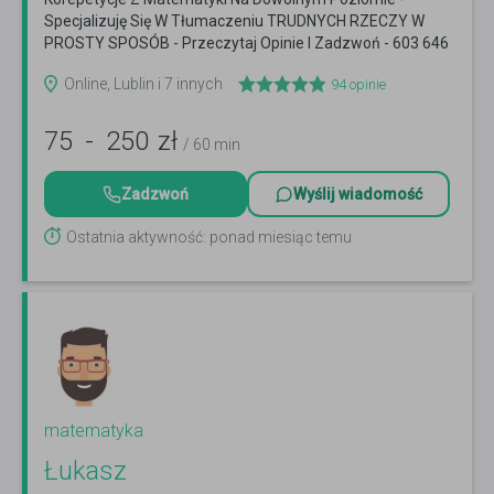
Specjalizuję Się W Tłumaczeniu TRUDNYCH RZECZY W
PROSTY SPOSÓB - Przeczytaj Opinie I Zadzwoń - 603 646
830 :-)
Czytaj więcej
Online, Lublin i 7 innych
94
opinie
75
-
250
zł
/ 60 min
Zadzwoń
Wyślij wiadomość
Ostatnia aktywność: ponad miesiąc temu
matematyka
Łukasz