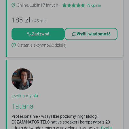
Czytaj więcej
Online, Lublin i 7 innych
73
opinie
185
zł
/ 45 min
Zadzwoń
Wyślij wiadomość
Ostatnia aktywność: dzisiaj
język rosyjski
Tatiana
Profesjonalnie - wszystkie poziomy, mgr filologii,
EGZAMINATOR TELC native speaker i korepetytor z 20
letnim doświadczeniem w udzielaniu korepetycji.
Czytaj