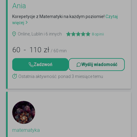
Ania
Korepetycje z Matematyki na każdym poziomie!
Czytaj
więcej
Online, Lublin i 6 innych
8
opinii
60
-
110
zł
/ 60 min
Zadzwoń
Wyślij wiadomość
Ostatnia aktywność: ponad 3 miesiące temu
matematyka