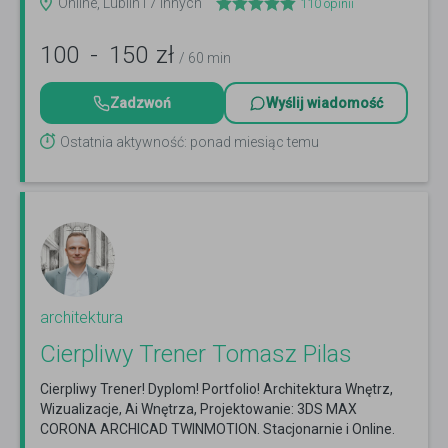
Online, Lublin i 7 innych
110
opinii
100
-
150
zł
/ 60 min
Zadzwoń
Wyślij wiadomość
Ostatnia aktywność: ponad miesiąc temu
architektura
Cierpliwy Trener Tomasz Pilas
Cierpliwy Trener! Dyplom! Portfolio! Architektura Wnętrz,
Wizualizacje, Ai Wnętrza, Projektowanie: 3DS MAX
CORONA ARCHICAD TWINMOTION. Stacjonarnie i Online.