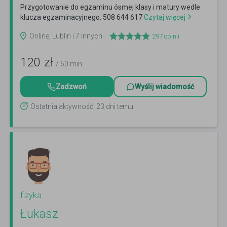
Przygotowanie do egzaminu ósmej klasy i matury wedle
klucza egzaminacyjnego. 508 644 617
Czytaj więcej
Online, Lublin i 7 innych
297
opinii
120
zł
/ 60 min
Zadzwoń
Wyślij wiadomość
Ostatnia aktywność: 23 dni temu
fizyka
Łukasz