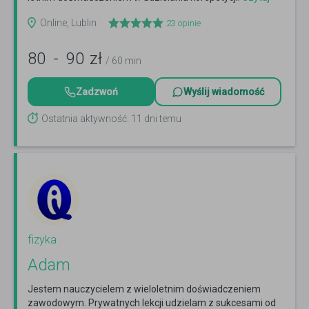
więcej
Online, Lublin
23
opinie
80
-
90
zł
/ 60 min
Zadzwoń
Wyślij wiadomość
Ostatnia aktywność: 11 dni temu
fizyka
Adam
Jestem nauczycielem z wieloletnim doświadczeniem
zawodowym. Prywatnych lekcji udzielam z sukcesami od