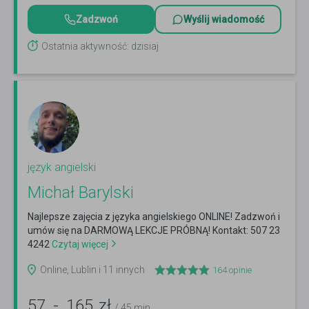
Zadzwoń
Wyślij wiadomość
Ostatnia aktywność: dzisiaj
język angielski
Michał Barylski
Najlepsze zajęcia z języka angielskiego ONLINE! Zadzwoń i
umów się na DARMOWĄ LEKCJE PRÓBNĄ! Kontakt: 507 23
4242
Czytaj więcej
Online, Lublin i 11 innych
164
opinie
57
-
165
zł
/ 45 min