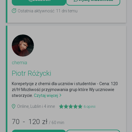
Ostatnia aktywność: 11 dni temu
chemia
Piotr Różycki
Korepetycje z chemii dla uczniów i studentów - Cena: 120
zł/h! Możliwość przyjmowania grup które Wy uczniowie
stworzycie.
Czytaj więcej
Online, Lublin i 4 inne
6
opinii
70
-
120
zł
/ 60 min