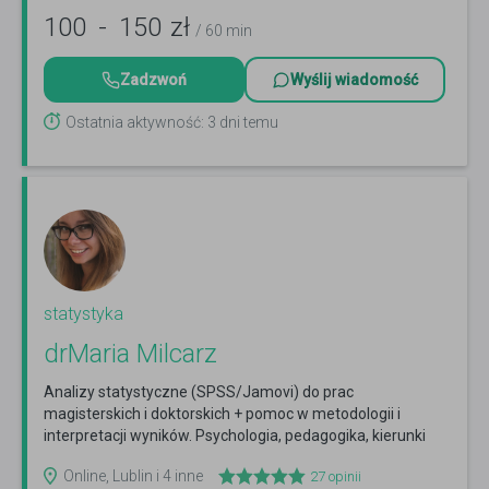
100
-
150
zł
/ 60 min
Zadzwoń
Wyślij wiadomość
Ostatnia aktywność: 3 dni temu
statystyka
drMaria Milcarz
Analizy statystyczne (SPSS/Jamovi) do prac
magisterskich i doktorskich + pomoc w metodologii i
interpretacji wyników. Psychologia, pedagogika, kierunki
medyczne
Czytaj więcej
Online, Lublin i 4 inne
27
opinii