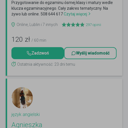
Przygotowanie do egzaminu ósmej klasy i matury wedle
klucza egzaminacyjnego. Cały zakres tematyczny. Na
żywo lub online. 508 644 617
Czytaj więcej
Online, Lublin i 7 innych
297
opinii
120
zł
/ 60 min
Zadzwoń
Wyślij wiadomość
Ostatnia aktywność: 23 dni temu
język angielski
Agnieszka