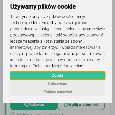
Używamy plików cookie
Ta witryna korzysta z plików cookie i innych
technologii śledzenia, aby poprawić jakość
przeglądania w następujących celach:
aby umożliwić
podstawową funkcjonalność serwisu
,
aby zapewnić
fizyka
lepsze wrażenia z korzystania ze strony
internetowej
,
aby zmierzyć Twoje zainteresowanie
Edualy - korepetycje
naszymi produktami i usługami oraz personalizować
interakcje marketingowe
,
aby dostarczać reklamy
Wolne terminy! Korepetycje u Ciebie w domu lub online na
naszej platformie Edualy.com. Nasze korepetycje nie są
które są dla Ciebie bardziej odpowiednie
.
suchymi, nudnymi wykładami. Sprawdź :)
Czytaj więcej
Zgoda
Online, Lublin i 7 innych
19
opinii
Odmawiam
99
zł
Zmiana ustawień
/ 60 min
Zadzwoń
Wyślij wiadomość
Ostatnia aktywność: 11 dni temu