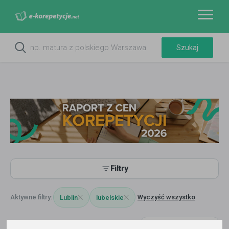
Filtry
Wyczyść wszystko
Lublin
lubelskie
3449
korepetytorów
Trafność
Sortuj: