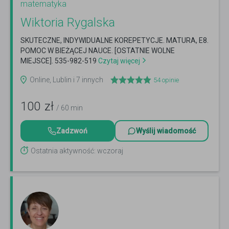
matematyka
Wiktoria Rygalska
SKUTECZNE, INDYWIDUALNE KOREPETYCJE. MATURA, E8.
POMOC W BIEŻĄCEJ NAUCE. [OSTATNIE WOLNE
MIEJSCE]. 535-982-519
Czytaj więcej
Online, Lublin i 7 innych
54
opinie
100
zł
/ 60 min
Zadzwoń
Wyślij wiadomość
Ostatnia aktywność: wczoraj