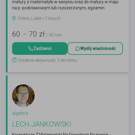
matury z matematyki w sierpniu oraz do matury w maju
na p. podstawowym lub rozszerzonym, egzamin
ósmoklasisty
Czytaj więcej
Online, Lublin i 7 innych
60
-
70
zł
/ 90 min
Zadzwoń
Wyślij wiadomość
Ostatnia aktywność: 2 dni temu
algebra
LECH JANKOWSKI
Korepetycje Z Matematyki Na Dowolnym Poziomie -