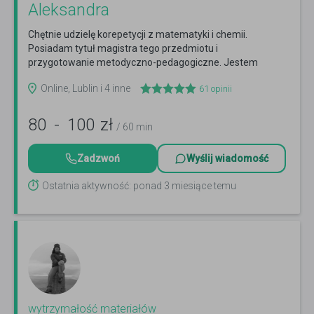
Aleksandra
Chętnie udzielę korepetycji z matematyki i chemii.
Posiadam tytuł magistra tego przedmiotu i
przygotowanie metodyczno-pedagogiczne. Jestem
czynnym nauczycielem,...
Czytaj więcej
Online, Lublin i 4 inne
61
opinii
80
-
100
zł
/ 60 min
Zadzwoń
Wyślij wiadomość
Ostatnia aktywność: ponad 3 miesiące temu
wytrzymałość materiałów