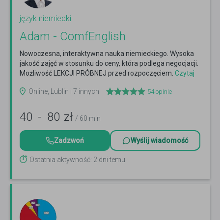
język niemiecki
Adam - ComfEnglish
Nowoczesna, interaktywna nauka niemieckiego. Wysoka
jakość zajęć w stosunku do ceny, która podlega negocjacji.
Możliwość LEKCJI PRÓBNEJ przed rozpoczęciem.
Czytaj
więcej
Online, Lublin i 7 innych
54
opinie
40
-
80
zł
/ 60 min
Zadzwoń
Wyślij wiadomość
Ostatnia aktywność: 2 dni temu