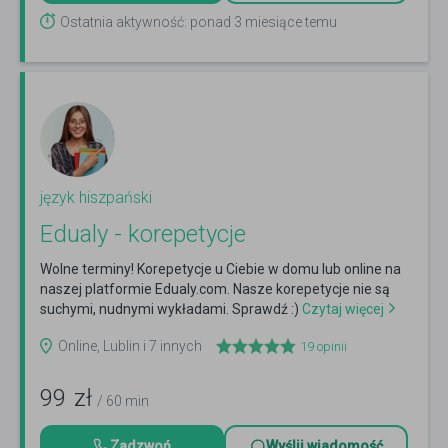
Ostatnia aktywność: ponad 3 miesiące temu
język hiszpański
Edualy - korepetycje
Wolne terminy! Korepetycje u Ciebie w domu lub online na
naszej platformie Edualy.com. Nasze korepetycje nie są
suchymi, nudnymi wykładami. Sprawdź :)
Czytaj więcej
Online, Lublin i 7 innych
19
opinii
99
zł
/ 60 min
Zadzwoń
Wyślij wiadomość