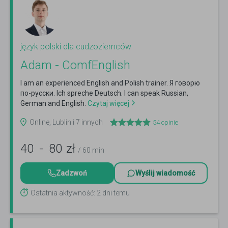
język polski dla cudzoziemców
Adam - ComfEnglish
I am an experienced English and Polish trainer. Я говорю
по-русски. Ich spreche Deutsch. I can speak Russian,
German and English.
Czytaj więcej
Online, Lublin i 7 innych
54
opinie
40
-
80
zł
/ 60 min
Zadzwoń
Wyślij wiadomość
Ostatnia aktywność: 2 dni temu