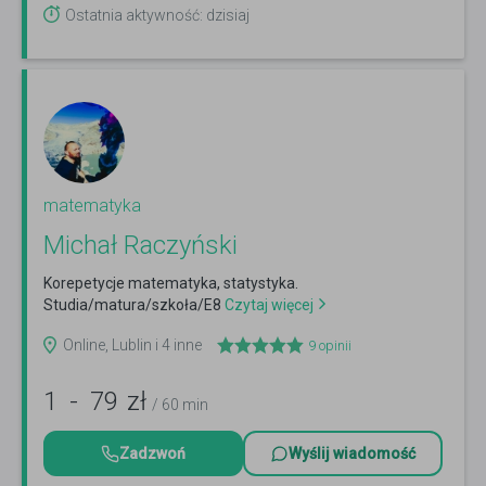
Ostatnia aktywność: dzisiaj
matematyka
Michał Raczyński
Korepetycje matematyka, statystyka.
Studia/matura/szkoła/E8
Czytaj więcej
Online, Lublin i 4 inne
9
opinii
1
-
79
zł
/ 60 min
Zadzwoń
Wyślij wiadomość