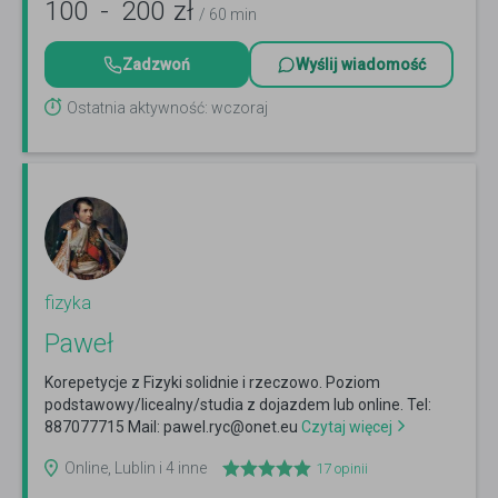
100
-
200
zł
/ 60 min
Zadzwoń
Wyślij wiadomość
Ostatnia aktywność: wczoraj
fizyka
Paweł
Korepetycje z Fizyki solidnie i rzeczowo. Poziom
podstawowy/licealny/studia z dojazdem lub online. Tel:
887077715 Mail: pawel.ryc@onet.eu
Czytaj więcej
Online, Lublin i 4 inne
17
opinii