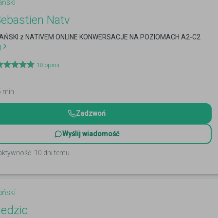
ański
Sebastien Natv
PAŃSKI z NATIVEM ONLINE KONWERSACJE NA POZIOMACH A2-C2
j
18
opinii
5 min
Zadzwoń
Wyślij wiadomość
aktywność: 10 dni temu
ański
edzic