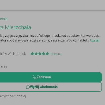
ański
a Mierzchała
zę zajęcia z języka hiszpańskiego - nauka od podstaw, konwersacje,
atura podstawowa i rozszerzona, zapraszam do kontaktu! :)
Czytaj
strów Wielkopolski
13
opinii
0 min
Zadzwoń
Wyślij wiadomość
aktywność: dzisiaj