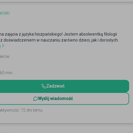
ański
 zajęcia z języka hiszpańskiego! Jestem absolwentką filologii
 z doświadczeniem w nauczaniu zarówno dzieci, jak i dorosłych.
j
raków
 60 min
Zadzwoń
Wyślij wiadomość
aktywność: 15 dni temu