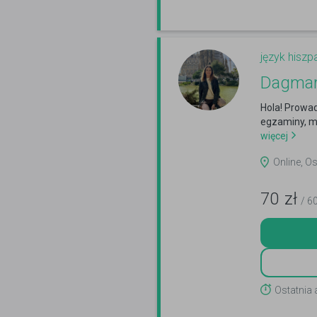
język hiszp
Dagmar
Hola! Prowad
egzaminy, m
więcej
Online, O
70
zł
/ 6
Ostatnia 