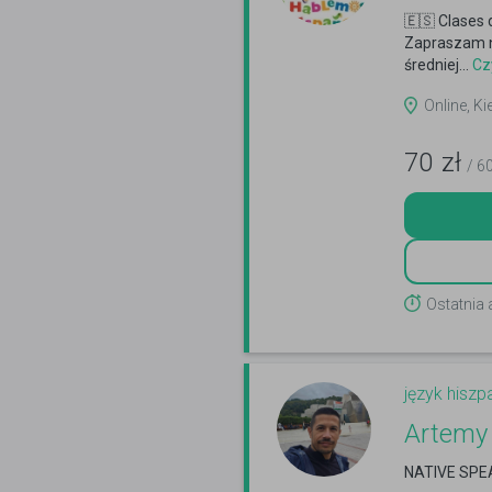
🇪🇸 Clases 
Zapraszam na
średniej...
Czy
Online, Ki
70
zł
/ 6
Ostatnia 
język hiszp
Artemy 
NATIVE SPE