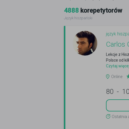
4888
korepetytorów
Język hiszpański
język hiszp
Carlos
Lekcje z Hi
Polsce od kil
Czytaj więce
Online
80
-
1
Ostatnia