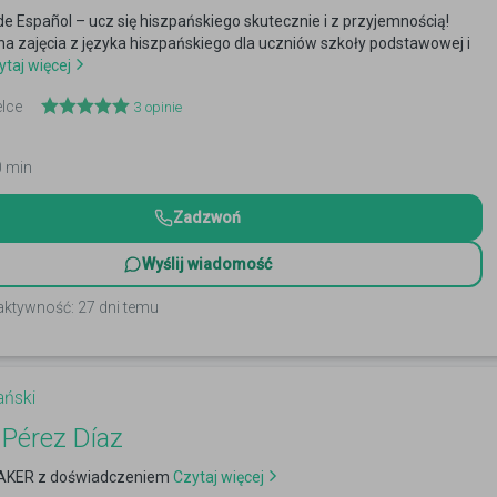
de Español – ucz się hiszpańskiego skutecznie i z przyjemnością!
 zajęcia z języka hiszpańskiego dla uczniów szkoły podstawowej i
taj więcej
elce
3
opinie
0 min
Zadzwoń
Wyślij wiadomość
aktywność: 27 dni temu
ański
Pérez Díaz
AKER z doświadczeniem
Czytaj więcej