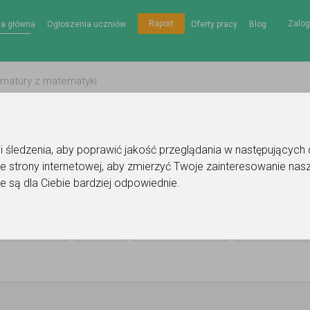
Zalog
Raport
na główna
Ogłoszenia uczniów
Oferty pracy
Blog
gii śledzenia, aby poprawić jakość przeglądania w następujących
e strony internetowej
,
aby zmierzyć Twoje zainteresowanie nasz
e są dla Ciebie bardziej odpowiednie
.
ła Polska
Cena
Miejsce lekcji
Poziom nauki