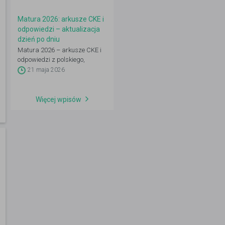
poprawka.
Matura 2026: arkusze CKE i
odpowiedzi – aktualizacja
dzień po dniu
Matura 2026 – arkusze CKE i
odpowiedzi z polskiego,
matematyki, angielskiego oraz
21 maja 2026
przedmiotów rozszerzonych.
Aktualizacja codziennie 4–21
maja po godz. 14:00.
Więcej wpisów