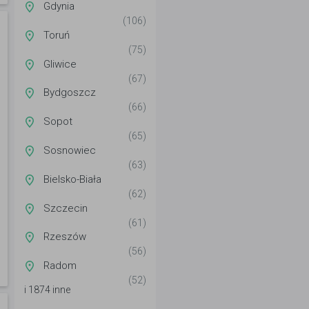
Gdynia
(106)
Toruń
(75)
Gliwice
(67)
Bydgoszcz
(66)
Sopot
(65)
Sosnowiec
(63)
Bielsko-Biała
(62)
Szczecin
(61)
Rzeszów
(56)
Radom
(52)
i 1874 inne