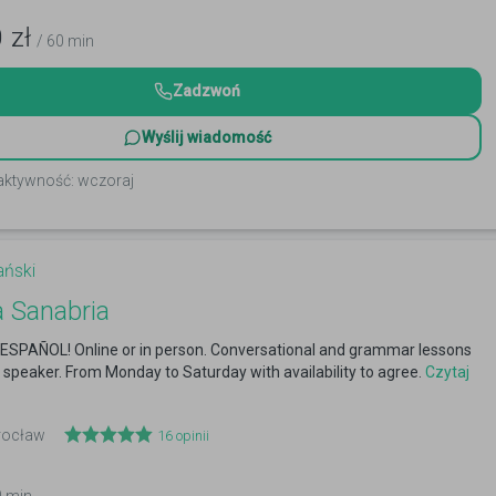
0
zł
/ 60 min
Zadzwoń
Wyślij wiadomość
 aktywność: wczoraj
ański
a Sanabria
SPAÑOL! Online or in person. Conversational and grammar lessons
e speaker. From Monday to Saturday with availability to agree.
Czytaj
Wrocław
16
opinii