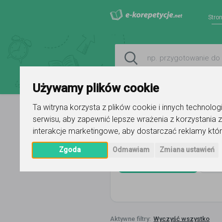
Stro
Używamy plików cookie
Ta witryna korzysta z plików cookie i innych technolo
serwisu
,
aby zapewnić lepsze wrażenia z korzystania z
Strona główna
język hiszpański
interakcje marketingowe
,
aby dostarczać reklamy któr
Zgoda
Odmawiam
Zmiana ustawień
język hiszpański
Ca
Wyczyść wszystko