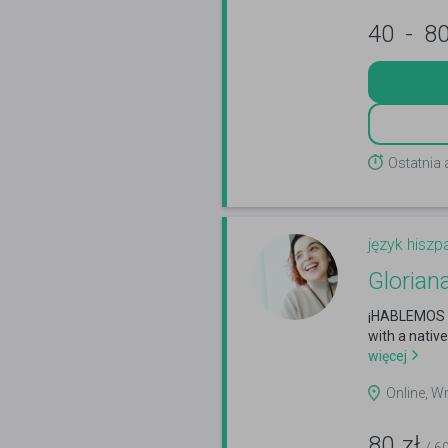
40
-
8
Ostatnia
język hiszp
Glorian
¡HABLEMOS E
with a nativ
więcej
Online, 
80
zł