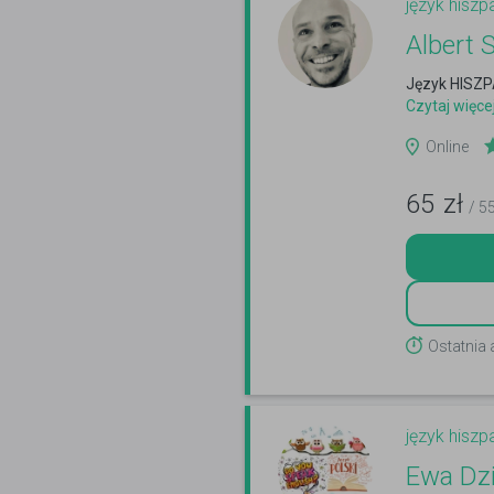
język hiszp
Albert 
Język HISZ
Czytaj więce
Online
65
zł
/ 5
Ostatnia 
język hiszp
Ewa Dzi