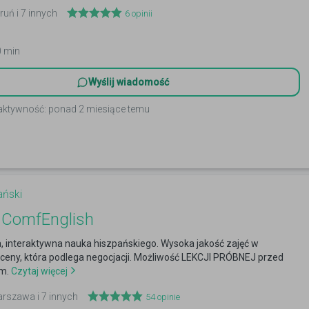
ruń i 7 innych
6
opinii
0 min
Wyślij wiadomość
 aktywność: ponad 2 miesiące temu
ański
 ComfEnglish
 interaktywna nauka hiszpańskiego. Wysoka jakość zajęć w
ceny, która podlega negocjacji. Możliwość LEKCJI PRÓBNEJ przed
m.
Czytaj więcej
arszawa i 7 innych
54
opinie