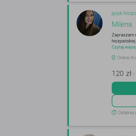
język hiszp
Milena
Zapraszam na
hiszpańskiej
Czytaj więce
Online, K
120
zł
/
Ostatnia 