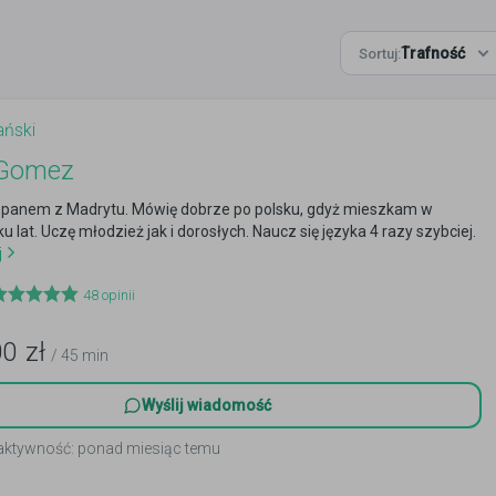
Trafność
Sortuj:
ański
 Gomez
szpanem z Madrytu. Mówię dobrze po polsku, gdyż mieszkam w
ku lat. Uczę młodzież jak i dorosłych. Naucz się języka 4 razy szybciej.
j
48
opinii
00
zł
/ 45 min
Wyślij wiadomość
 aktywność: ponad miesiąc temu