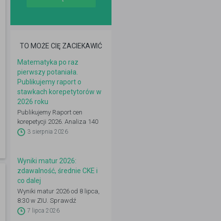
TO MOŻE CIĘ ZACIEKAWIĆ
Matematyka po raz
pierwszy potaniała.
Publikujemy raport o
stawkach korepetytorów w
2026 roku
Publikujemy Raport cen
korepetycji 2026. Analiza 140
648 ogłoszeń: 22 przedmioty,
3 sierpnia 2026
16 województw, 50 miast.
Zobacz pełne dane.
Wyniki matur 2026:
zdawalność, średnie CKE i
co dalej
Wyniki matur 2026 od 8 lipca,
8:30 w ZIU. Sprawdź
zdawalność, średnie CKE i co
7 lipca 2026
zrobić dalej: IRK, wgląd,