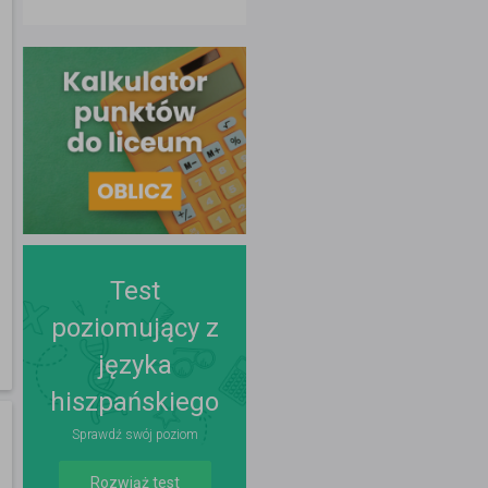
Test
poziomujący z
języka
hiszpańskiego
Sprawdź swój poziom
Rozwiąż test