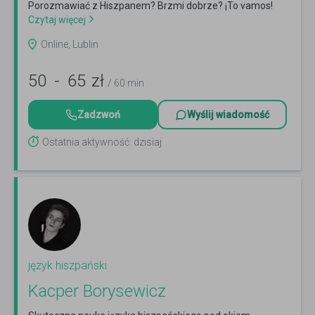
Porozmawiać z Hiszpanem? Brzmi dobrze? ¡To vamos!
Czytaj więcej
Online, Lublin
50
-
65
zł
/ 60 min
Zadzwoń
Wyślij wiadomość
Ostatnia aktywność: dzisiaj
język hiszpański
Kacper Borysewicz