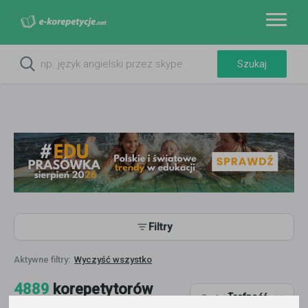
Filtry
Wyczyść wszystko
4889
korepetytorów
Trafność
Sortuj:
Język hiszpański