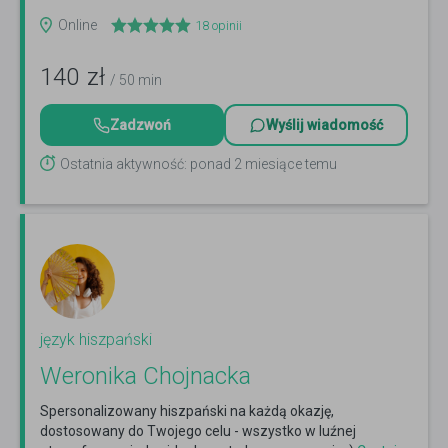
Online
18
opinii
140
zł
/ 50 min
Zadzwoń
Wyślij wiadomość
Ostatnia aktywność: ponad 2 miesiące temu
język hiszpański
Weronika Chojnacka
Spersonalizowany hiszpański na każdą okazję,
dostosowany do Twojego celu - wszystko w luźnej