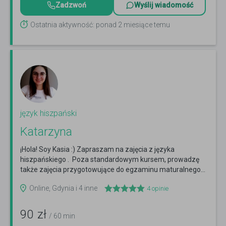
Zadzwoń
Wyślij wiadomość
Ostatnia aktywność: ponad 2 miesiące temu
język hiszpański
Katarzyna
¡Hola! Soy Kasia :) Zapraszam na zajęcia z języka
hiszpańskiego . Poza standardowym kursem, prowadzę
także zajęcia przygotowujące do egzaminu maturalnego...
Czytaj więcej
Online, Gdynia i 4 inne
4
opinie
90
zł
/ 60 min