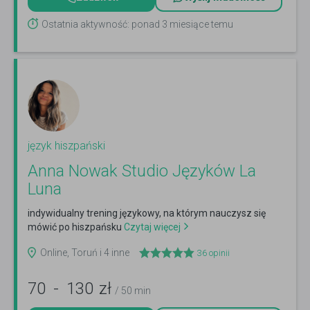
Ostatnia aktywność: ponad 3 miesiące temu
język hiszpański
Anna Nowak Studio Języków La
Luna
indywidualny trening językowy, na którym nauczysz się
mówić po hiszpańsku
Czytaj więcej
Online, Toruń i 4 inne
36
opinii
70
-
130
zł
/ 50 min