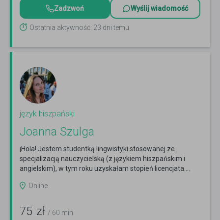
Zadzwoń
Wyślij wiadomość
Ostatnia aktywność: 23 dni temu
język hiszpański
Joanna Szulga
¡Hola! Jestem studentką lingwistyki stosowanej ze
specjalizacją nauczycielską (z językiem hiszpańskim i
angielskim), w tym roku uzyskałam stopień licencjata....
Czytaj więcej
Online
75
zł
/ 60 min