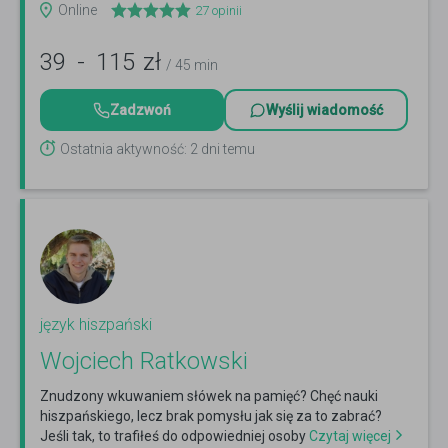
Online
27
opinii
39
-
115
zł
/ 45 min
Zadzwoń
Wyślij wiadomość
Ostatnia aktywność: 2 dni temu
język hiszpański
Wojciech Ratkowski
Znudzony wkuwaniem słówek na pamięć? Chęć nauki
hiszpańskiego, lecz brak pomysłu jak się za to zabrać?
Jeśli tak, to trafiłeś do odpowiedniej osoby
Czytaj więcej