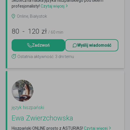
Skuteczna nauka języka hiszpańskiego pod okiem
profesjonalisty!
Czytaj więcej
Online, Białystok
80
-
120
zł
/ 60 min
Zadzwoń
Wyślij wiadomość
Ostatnia aktywność: 3 dni temu
język hiszpański
Ewa Zwierzchowska
Hiszpański ONLINE prosto z ASTURIAS!
Czytaj więcej