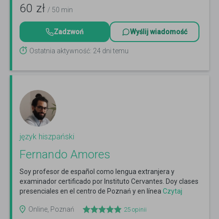
60
zł
/ 50 min
Zadzwoń
Wyślij wiadomość
Ostatnia aktywność: 24 dni temu
język hiszpański
Fernando Amores
Soy profesor de español como lengua extranjera y
examinador certificado por Instituto Cervantes. Doy clases
presenciales en el centro de Poznań y en línea
Czytaj
więcej
Online, Poznań
25
opinii