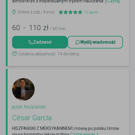
atmosferze z indywidualnym trybem nauczania :)
Czytaj
więcej
Online, Łódź i 4 inne
11
opinii
60
-
110
zł
/ 60 min
Zadzwoń
Wyślij wiadomość
Ostatnia aktywność: 14 dni temu
język hiszpański
César García
HISZPAŃSKI Z MEKSYKANINEM | mówię po polsku Umów
się na bezpłatną lekcję próbną
Czytaj więcej