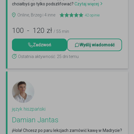
chciałbyś go tylko podszlifować?
Czytaj więcej
Online, Brzeg i 4 inne
42
opinie
100
-
120
zł
/ 55 min
Zadzwoń
Wyślij wiadomość
Ostatnia aktywność: 25 dni temu
język hiszpański
Damian Jantas
¡Hola! Chcesz po paru lekcjach zamówić kawę w Madrycie?