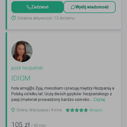
Zadzwoń
Wyślij wiadomość
Ostatnia aktywność: 13 dni temu
język hiszpański
IDIOM
hola amig@s Żyję, mieszkam i pracuję między Hiszpanią a
Polską od kilku lat. Uczę dwóch języków: hiszpańskiego z
pasji (materiał prowadzony bardzo szeroko:...
Czytaj
więcej
Online, Warszawa i 4 inne
89
opinii
105
zł
/ 45 min