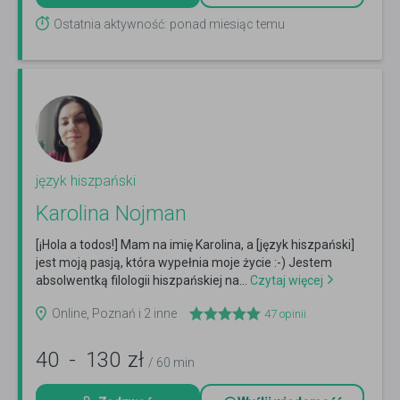
Ostatnia aktywność: ponad miesiąc temu
język hiszpański
Karolina Nojman
[¡Hola a todos!] Mam na imię Karolina, a [język hiszpański]
jest moją pasją, która wypełnia moje życie :-) Jestem
absolwentką filologii hiszpańskiej na...
Czytaj więcej
Online, Poznań i 2 inne
47
opinii
40
-
130
zł
/ 60 min