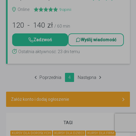
Online
9
opinii
120
-
140
zł
/ 60 min
Zadzwoń
Wyślij wiadomość
Ostatnia aktywność: 23 dni temu
Poprzednia
4
Następna
Załóż konto i dodaj ogłoszenie
TAGI
KURSY DLA DOROSŁYCH
KURSY DLA DZIECI
KURSY DLA FIRM