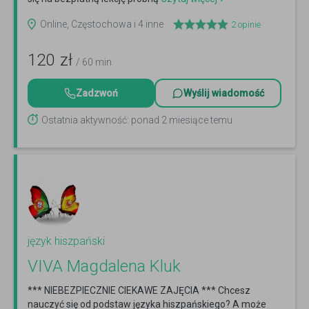
Online, Częstochowa i 4 inne
2
opinie
120
zł
/ 60 min
Zadzwoń
Wyślij wiadomość
Ostatnia aktywność: ponad 2 miesiące temu
język hiszpański
VIVA Magdalena Kluk
*** NIEBEZPIECZNIE CIEKAWE ZAJĘCIA *** Chcesz
nauczyć się od podstaw języka hiszpańskiego? A może