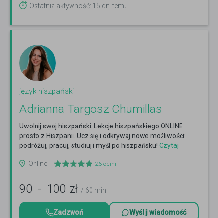
Ostatnia aktywność: 15 dni temu
język hiszpański
Adrianna Targosz Chumillas
Uwolnij swój hiszpański. Lekcje hiszpańskiego ONLINE
prosto z Hiszpanii. Ucz się i odkrywaj nowe możliwości:
podróżuj, pracuj, studiuj i myśl po hiszpańsku!
Czytaj
więcej
Online
26
opinii
90
-
100
zł
/ 60 min
Zadzwoń
Wyślij wiadomość