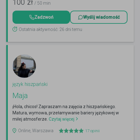
100
zł
/ 50 min
Zadzwoń
Wyślij wiadomość
Ostatnia aktywność: 26 dni temu
język hiszpański
Maja
¡Hola, chicos! Zapraszam na zajęcia z hiszpańskiego.
Matura, wymowa, przełamywanie bariery językowej w
miłej atmosferze.
Czytaj więcej
Online, Warszawa
17
opinii