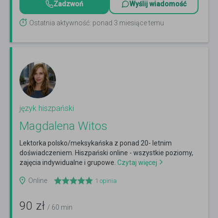
Zadzwoń
Wyślij wiadomość
Ostatnia aktywność: ponad 3 miesiące temu
język hiszpański
Magdalena Witos
Lektorka polsko/meksykańska z ponad 20- letnim
doświadczeniem. Hiszpański online - wszystkie poziomy,
zajęcia indywidualne i grupowe.
Czytaj więcej
Online
1
opinia
90
zł
/ 60 min