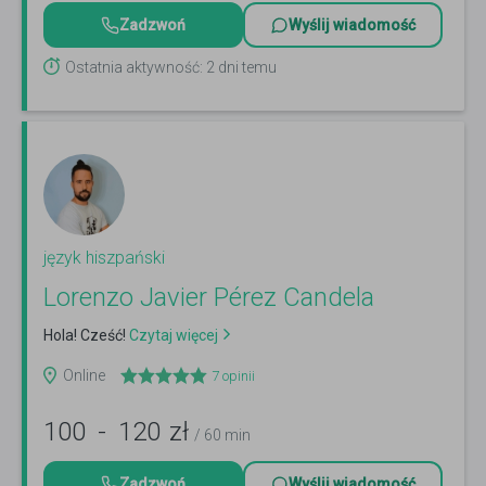
Zadzwoń
Wyślij wiadomość
Ostatnia aktywność: 2 dni temu
język hiszpański
Lorenzo Javier Pérez Candela
Hola! Cześć!
Czytaj więcej
Online
7
opinii
100
-
120
zł
/ 60 min
Zadzwoń
Wyślij wiadomość