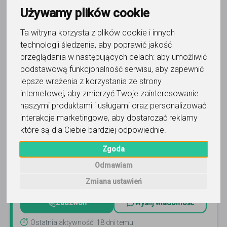
Używamy plików cookie
Ta witryna korzysta z plików cookie i innych
technologii śledzenia, aby poprawić jakość
przeglądania w następujących celach:
aby umożliwić
podstawową funkcjonalność serwisu
,
aby zapewnić
język hiszpański
lepsze wrażenia z korzystania ze strony
KOREPETYTORIUM
internetowej
,
aby zmierzyć Twoje zainteresowanie
naszymi produktami i usługami oraz personalizować
Potrzebujesz korepetycji „na wczoraj”? Postaramy się
interakcje marketingowe
,
aby dostarczać reklamy
znaleźć jak najszybszy termin! Zapraszamy do kontaktu
które są dla Ciebie bardziej odpowiednie
.
- numer telefonu: 533685133!
Czytaj więcej
Zgoda
Online, Łódź i 4 inne
8
opinii
Odmawiam
89
zł
/ 60 min
Zmiana ustawień
Zadzwoń
Wyślij wiadomość
Ostatnia aktywność: 18 dni temu