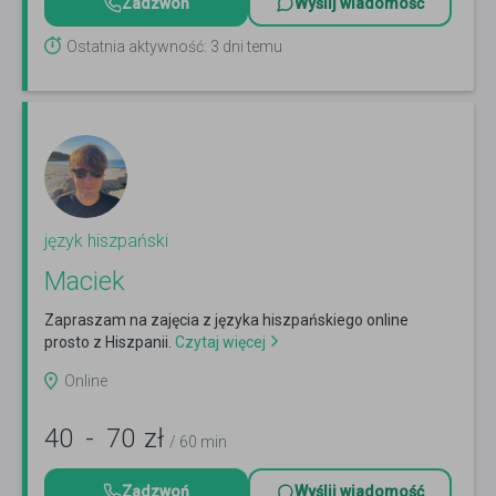
Zadzwoń
Wyślij wiadomość
Ostatnia aktywność: 3 dni temu
język hiszpański
Maciek
Zapraszam na zajęcia z języka hiszpańskiego online
prosto z Hiszpanii.
Czytaj więcej
Online
40
-
70
zł
/ 60 min
Zadzwoń
Wyślij wiadomość