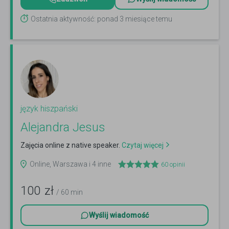
Ostatnia aktywność: ponad 3 miesiące temu
język hiszpański
Alejandra Jesus
Zajęcia online z native speaker.
Czytaj więcej
Online, Warszawa i 4 inne
60
opinii
100
zł
/ 60 min
Wyślij wiadomość