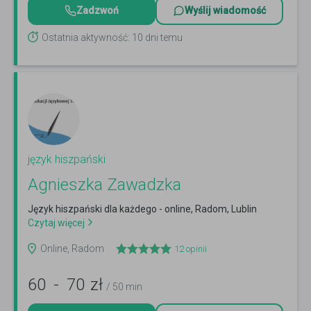
Zadzwoń
Wyślij wiadomość
Ostatnia aktywność: 10 dni temu
język hiszpański
Agnieszka Zawadzka
Język hiszpański dla każdego - online, Radom, Lublin
Czytaj więcej
Online, Radom
12
opinii
60
-
70
zł
/ 50 min