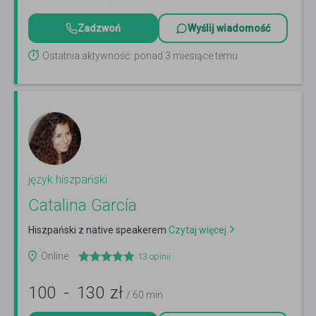
Zadzwoń
Wyślij wiadomość
Ostatnia aktywność: ponad 3 miesiące temu
język hiszpański
Catalina García
Hiszpański z native speakerem
Czytaj więcej
Online
13
opinii
100
-
130
zł
/ 60 min