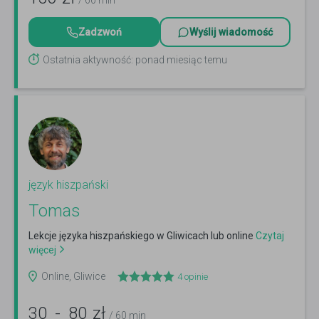
/ 60 min
Zadzwoń
Wyślij wiadomość
Ostatnia aktywność: ponad miesiąc temu
język hiszpański
Tomas
Lekcje języka hiszpańskiego w Gliwicach lub online
Czytaj
więcej
Online, Gliwice
4
opinie
30
-
80
zł
/ 60 min