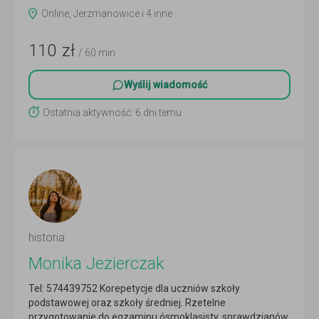
Czytaj więcej
Online, Jerzmanowice i 4 inne
110
zł
/ 60 min
Wyślij wiadomość
Ostatnia aktywność: 6 dni temu
historia
Monika Jezierczak
Tel: 574439752 Korepetycje dla uczniów szkoły
podstawowej oraz szkoły średniej. Rzetelne
przygotowanie do egzaminu ósmoklasisty, sprawdzianów