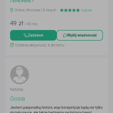
Czytaj więcej
Online, Wrocław i 5 innych
4
opinie
49
zł
/ 45 min
Zadzwoń
Wyślij wiadomość
Ostatnia aktywność: 6 dni temu
historia
Gosia
Jestem pasjonatką historii, więc korepetycje będą nie tylko
służyły nauce, ale także będziemy się historią bawić.