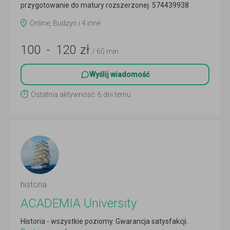
przygotowanie do matury rozszerzonej. 574439938
Czytaj więcej
Online, Budzyń i 4 inne
100
-
120
zł
/ 60 min
Wyślij wiadomość
Ostatnia aktywność: 6 dni temu
historia
ACADEMIA University
Historia - wszystkie poziomy. Gwarancja satysfakcji.