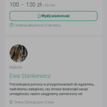
100
-
120
zł
/ 60 min
Wyślij wiadomość
Ostatnia aktywność: 6 dni temu
historia
Ewa Stankiewicz
Potrzebujesz pomocy w przygotowaniach do egzaminu,
nadrobieniu zaległości, czy chcesz doskonalić swoje
umiejętności, razem osiągniemy zamierzony cel.
602468111
Czytaj więcej
Online, Głowaczów i 3 inne