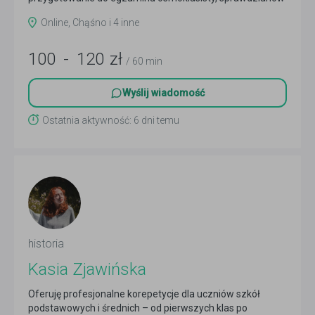
oraz matury
Czytaj więcej
Online, Chąśno i 4 inne
100
-
120
zł
/ 60 min
Wyślij wiadomość
Ostatnia aktywność: 6 dni temu
historia
Kasia Zjawińska
Oferuję profesjonalne korepetycje dla uczniów szkół
podstawowych i średnich – od pierwszych klas po