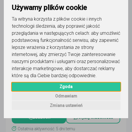
Używamy plików cookie
Ta witryna korzysta z plików cookie i innych
technologii śledzenia, aby poprawić jakość
przeglądania w następujących celach:
aby umożliwić
podstawową funkcjonalność serwisu
,
aby zapewnić
historia
lepsze wrażenia z korzystania ze strony
Krzysztof
internetowej
,
aby zmierzyć Twoje zainteresowanie
naszymi produktami i usługami oraz personalizować
Egzaminator maturalny, czynny nauczyciel liceum z
interakcje marketingowe
,
aby dostarczać reklamy
wieloletnim doświadczeniem. Zajęcia przygotowujące do
które są dla Ciebie bardziej odpowiednie
.
matury i zajęcia dla klas wcześniejszych
Czytaj więcej
Zgoda
Online, Czeladź i 7 innych
Odmawiam
70
zł
/ 90 min
Zmiana ustawień
Zadzwoń
Wyślij wiadomość
Ostatnia aktywność: 5 dni temu