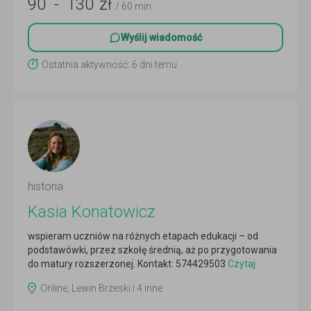
90
-
130
zł
/ 60 min
Wyślij wiadomość
Ostatnia aktywność: 6 dni temu
historia
Kasia Konatowicz
wspieram uczniów na różnych etapach edukacji – od
podstawówki, przez szkołę średnią, aż po przygotowania
do matury rozszerzonej. Kontakt: 574429503
Czytaj
więcej
Online, Lewin Brzeski i 4 inne