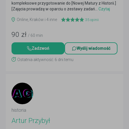
kompleksowe przygotowanie do [Nowej Matury z Historii.]
[Zajęcia prowadzę w oparciu o zestawy zadań...
Czytaj
więcej
Online, Kraków i 4 inne
35
opinii
90
zł
/ 60 min
Zadzwoń
Wyślij wiadomość
Ostatnia aktywność: 6 dni temu
historia
Artur Przybył