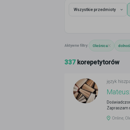
Wszystkie przedmioty
Oleśnica
dolnoś
337
korepetytorów
język hiszp
Mateus
Doświadczon
Zapraszam n
Online, Ol