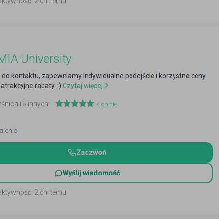
aktywność: 2 dni temu
IA University
do kontaktu, zapewniamy indywidualne podejście i korzystne ceny.
atrakcyjne rabaty. :)
Czytaj więcej
eśnica i 5 innych
4
opinie
alenia
Zadzwoń
Wyślij wiadomość
aktywność: 2 dni temu