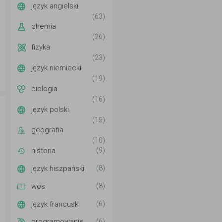
język angielski
(63)
chemia
(26)
fizyka
(23)
język niemiecki
(19)
biologia
(16)
język polski
(15)
geografia
(10)
historia
(9)
język hiszpański
(8)
wos
(8)
język francuski
(6)
programowanie
(6)