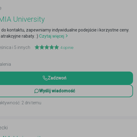
e
IA University
do kontaktu, zapewniamy indywidualne podejście i korzystne ceny.
atrakcyjne rabaty. :)
Czytaj więcej
eśnica i 5 innych
4
opinie
alenia
Zadzwoń
Wyślij wiadomość
aktywność: 2 dni temu
ecki