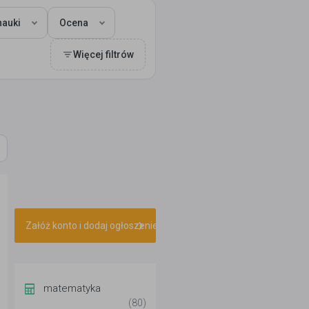
auki
Ocena
Więcej filtrów
Załóż konto i dodaj ogłoszenie
matematyka
(80)