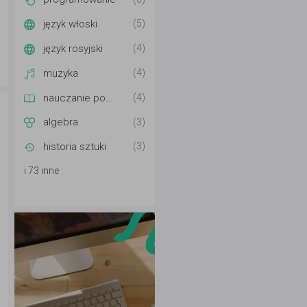
język włoski
(5)
język rosyjski
(4)
muzyka
(4)
nauczanie początkowe
(4)
algebra
(3)
historia sztuki
(3)
i 73 inne