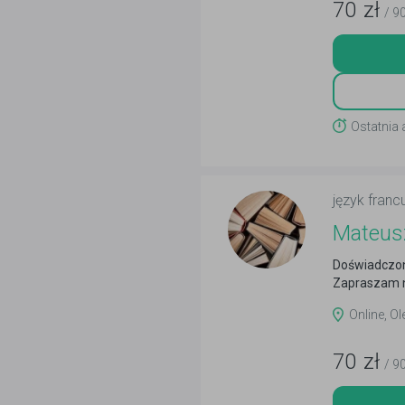
70
zł
/ 9
Ostatnia
język franc
Mateus
Doświadczon
Zapraszam n
Online, Ol
70
zł
/ 9