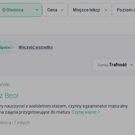
Oleśnica
Cena
Miejsce lekcji
Poziom n
Wyczyść wszystko
ląskie
Trafność
Sortuj:
ański
z Beor
y nauczyciel z wieloletnim stażem, czynny egzaminator maturalny.
a zajęcia przygotowujące do matury.
Czytaj więcej
eśnica i 7 innych