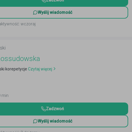
Zadzwoń
Wyślij wiadomość
 aktywność: wczoraj
ski
 Rossudowska
ski korepetycje
Czytaj więcej
0 min
Zadzwoń
Wyślij wiadomość