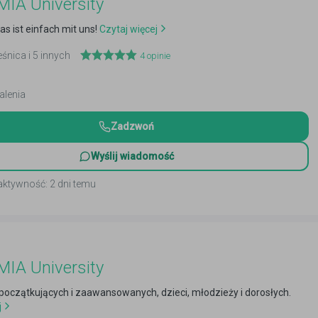
IA University
as ist einfach mit uns!
Czytaj więcej
eśnica i 5 innych
4
opinie
alenia
Zadzwoń
Wyślij wiadomość
aktywność: 2 dni temu
IA University
a początkujących i zaawansowanych, dzieci, młodzieży i dorosłych.
j