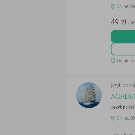
Online, Ol
49
zł
/ 4
Ostatnia 
język pols
ACADEM
Język polski 
Online, Ol
cena do ust