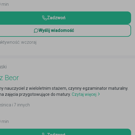
0 min
Zadzwoń
Wyślij wiadomość
 aktywność: wczoraj
uski
z Beor
y nauczyciel z wieloletnim stażem, czynny egzaminator maturalny.
a zajęcia przygotowujące do matury.
Czytaj więcej
eśnica i 7 innych
0 min